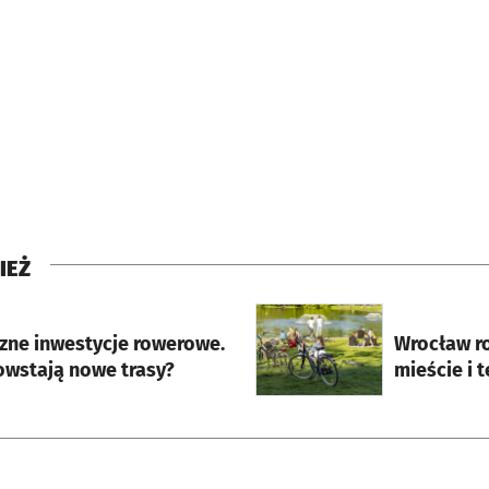
IEŻ
rcie
otworzy się w nowej karci
zne inwestycje rowerowe.
Wrocław ro
owstają nowe trasy?
mieście i 