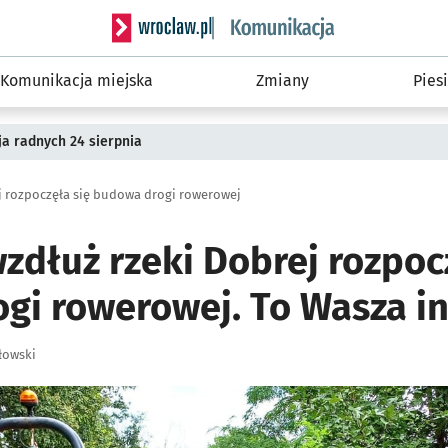
Serwis informacyjny wroclaw.pl podserwis: Ko
Komunikacja miejska
Zmiany
Piesi
a radnych 24 sierpnia
j rozpoczęła się budowa drogi rowerowej
wzdłuż rzeki Dobrej rozpoc
gi rowerowej. To Wasza in
łowski