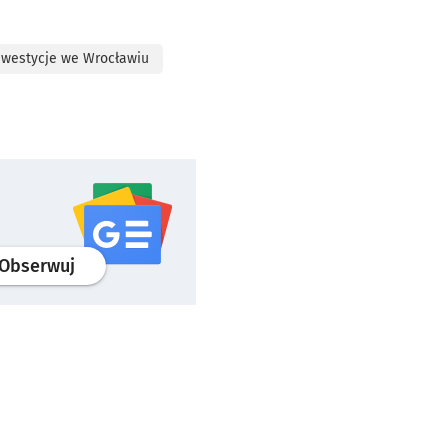
nwestycje we Wrocławiu
profil
google news
serwisu wroclaw.pl
Obserwuj