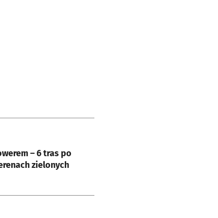
e
werem – 6 tras po
terenach zielonych