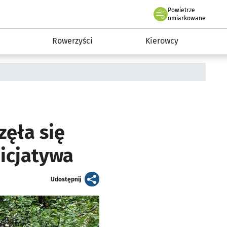
Powietrze
we Wrocławiu
munikacja
umiarkowane
Rowerzyści
Kierowcy
zęła się
icjatywa
artykuł
Udostępnij