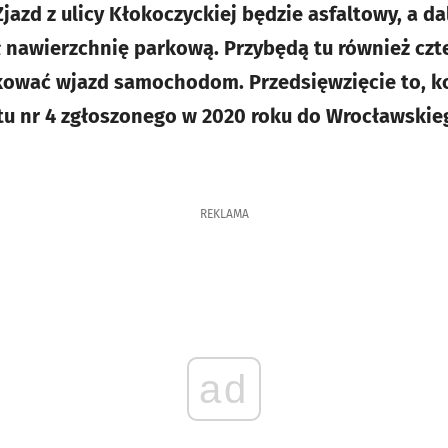
Zjazd z ulicy Kłokoczyckiej będzie asfaltowy, a da
ł nawierzchnię parkową. Przybędą tu również czte
kować wjazd samochodom. Przedsięwzięcie to, kos
ektu nr 4 zgłoszonego w 2020 roku do Wrocławski
REKLAMA
ad