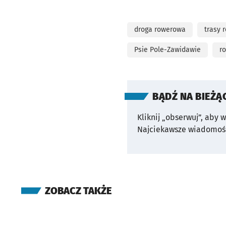
droga rowerowa
trasy 
Psie Pole-Zawidawie
r
BĄDŹ NA BIEŻĄ
Kliknij „obserwuj”, aby 
Najciekawsze wiadomośc
ZOBACZ TAKŻE