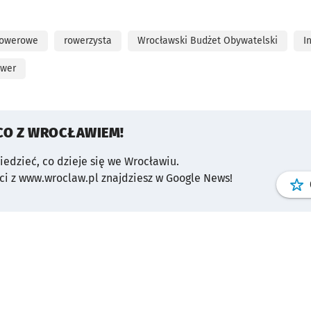
rowerowe
rowerzysta
Wrocławski Budżet Obywatelski
I
ower
CO Z WROCŁAWIEM!
wiedzieć, co dzieje się we Wrocławiu.
i z www.wroclaw.pl znajdziesz w Google News!