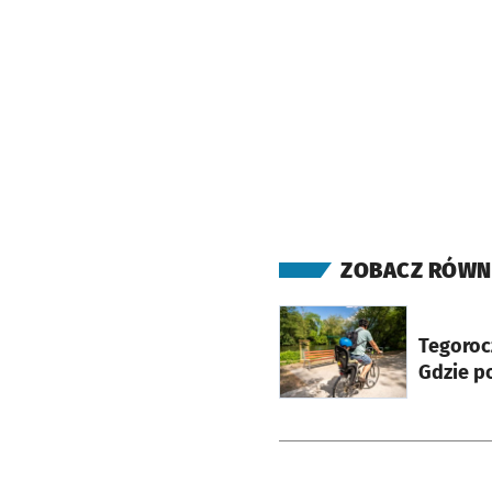
ZOBACZ RÓWN
otworzy się w nowej ka
Tegoroc
Gdzie p