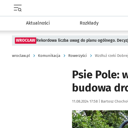
Menu główne portalu wroclaw.pl
Aktualności
Rozkłady
WROCŁAW
Rekordowa liczba uwag do planu ogólnego. Decyzj
wroclaw.pl
Komunikacja
Rowerzyści
Wzdłuż rzeki Dobre
Psie Pole: 
budowa dro
Data publikacji:
Autor:
11.08.2024 17:58 |
Bartosz Chocho
Kliknij, aby powiększyć