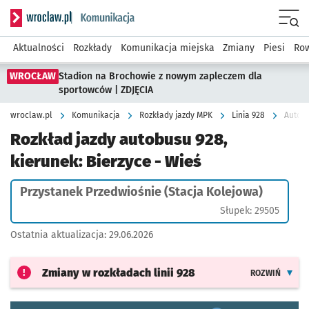
Serwis informacyjny wroclaw.pl podserwis: Komunikacja
Menu
Aktualności
Rozkłady
Komunikacja miejska
Zmiany
Piesi
Row
WROCŁAW
Stadion na Brochowie z nowym zapleczem dla
sportowców | ZDJĘCIA
wroclaw.pl
Komunikacja
Rozkłady jazdy MPK
Linia 928
Autobu
Rozkład jazdy autobusu 928,
kierunek: Bierzyce - Wieś
Przystanek Przedwiośnie (Stacja Kolejowa)
Słupek: 29505
Ostatnia aktualizacja:
29.06.2026
Zmiany w rozkładach
linii 928
ROZWIŃ