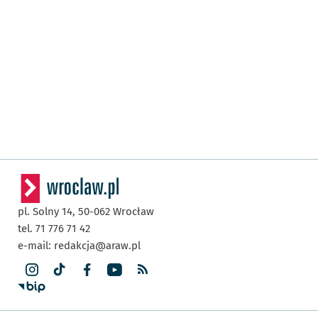
pl. Solny 14,
50-062
Wrocław
tel. 71 776 71 42
e-mail:
redakcja@araw.pl