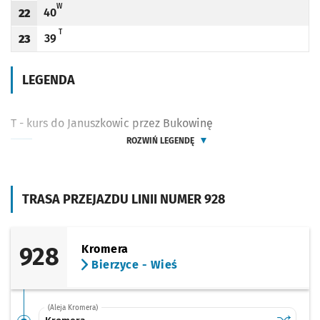
W - KURS DO JANUSZKOWIC PRZEZ PRUSZOWICE I BUKOWINĘ
W
40
22
Odjazd
minut po godzinie 22
Godzina odjazdu
T - KURS DO JANUSZKOWIC PRZEZ BUKOWINĘ
T
39
23
Odjazd
minut po godzinie 23
Godzina odjazdu
LEGENDA
T - kurs do Januszkowic przez Bukowinę
ROZWIŃ LEGENDĘ
TRASA PRZEJAZDU LINII NUMER 928
928
Kromera
Bierzyce - Wieś
(Aleja Kromera)