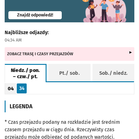
- otworzy się w nowej karcie
Znajdź odpowiedź!
Najbliższe odjazdy:
04:34 AM
ZOBACZ TRASĘ I CZASY PRZEJAZDÓW
Niedz./ pon.
Pt./ sob.
Sob./ niedz.
– czw./ pt.
Rozkład jazdy -
Niedz./ pon. – czw./ pt.
34
04
Odjazd
minut po godzinie 04
Godzina odjazdu
LEGENDA
* Czas przejazdu podany na rozkładzie jest średnim
czasem przejazdu w ciągu dnia. Rzeczywisty czas
przejazdu może odbiegać od podanych wartości.