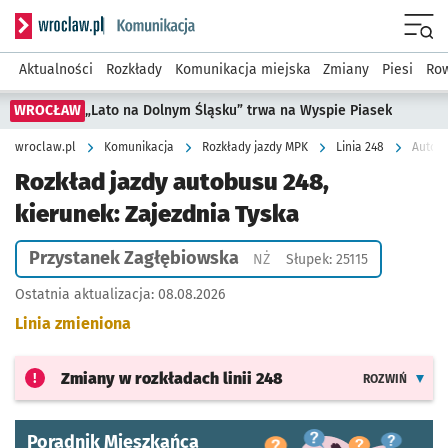
Serwis informacyjny wroclaw.pl podserwis: Komunikacja
Menu
Aktualności
Rozkłady
Komunikacja miejska
Zmiany
Piesi
Row
WROCŁAW
„Lato na Dolnym Śląsku” trwa na Wyspie Piasek
wroclaw.pl
Komunikacja
Rozkłady jazdy MPK
Linia 248
Autobu
Rozkład jazdy autobusu 248,
kierunek: Zajezdnia Tyska
Przystanek Zagłębiowska
Przystanek na życzenie
NŻ
Słupek: 25115
Ostatnia aktualizacja:
08.08.2026
Linia zmieniona
Zmiany w rozkładach
linii 248
ROZWIŃ
Poradnik Mieszkańca