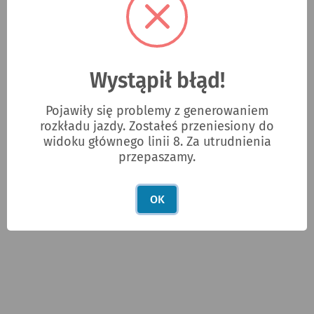
Zgłoś błąd w rozkładach jazdy
REKLAMA
Wystąpił błąd!
Pojawiły się problemy z generowaniem
rozkładu jazdy. Zostałeś przeniesiony do
widoku głównego linii 8. Za utrudnienia
przepaszamy.
ad
OK