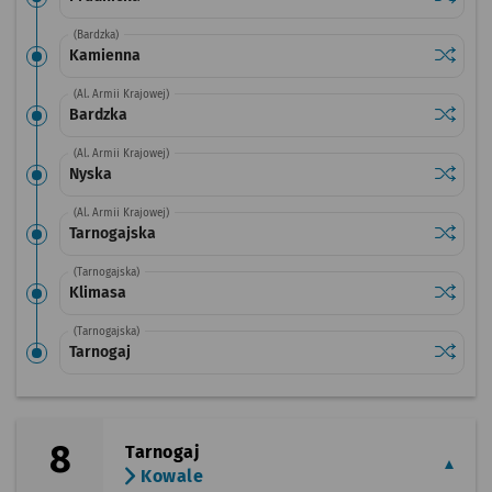
(Bardzka)
Sprawdź
przysta
Kamienna
(Al. Armii Krajowej)
Sprawdź
przysta
Bardzka
(Al. Armii Krajowej)
Sprawdź
przysta
Nyska
(Al. Armii Krajowej)
Sprawdź
przysta
Tarnogajska
(Tarnogajska)
Sprawdź
przysta
Klimasa
(Tarnogajska)
Sprawdź
przysta
Tarnogaj
8
Tarnogaj
Kowale