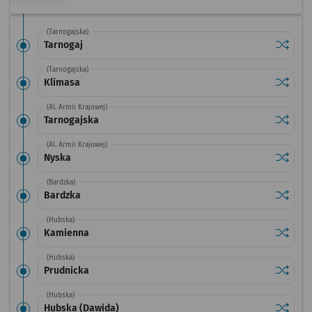
(Tarnogajska)
Sprawdź
przysta
Tarnogaj
(Tarnogajska)
Sprawdź
przysta
Klimasa
(Al. Armii Krajowej)
Sprawdź
przysta
Tarnogajska
(Al. Armii Krajowej)
Sprawdź
przysta
Nyska
(Bardzka)
Sprawdź
przysta
Bardzka
(Hubska)
Sprawdź
przysta
Kamienna
(Hubska)
Sprawdź
przysta
Prudnicka
(Hubska)
Sprawdź
przysta
Hubska (Dawida)