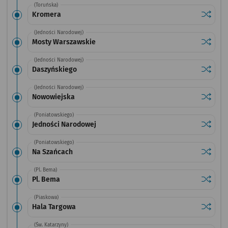
(Toruńska)
Sprawdź
przysta
Kromera
(Jedności Narodowej)
Sprawdź
przysta
Mosty Warszawskie
(Jedności Narodowej)
Sprawdź
przysta
Daszyńskiego
(Jedności Narodowej)
Sprawdź
przysta
Nowowiejska
(Poniatowskiego)
Sprawdź
przysta
Jedności Narodowej
(Poniatowskiego)
Sprawdź
przysta
Na Szańcach
(Pl. Bema)
Sprawdź
przysta
Pl. Bema
(Piaskowa)
Sprawdź
przysta
Hala Targowa
(Św. Katarzyny)