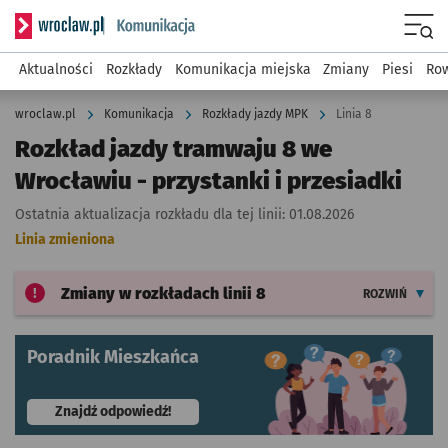
Serwis informacyjny wroclaw.pl podserwis: Komunikacja
Menu
Aktualności
Rozkłady
Komunikacja miejska
Zmiany
Piesi
Row
wroclaw.pl
Komunikacja
Rozkłady jazdy MPK
Linia 8
Rozkład jazdy tramwaju 8 we
Wrocławiu - przystanki i przesiadki
Ostatnia aktualizacja rozkładu dla tej linii:
01.08.2026
Linia zmieniona
Zmiany w rozkładach
linii 8
ROZWIŃ
Poradnik Mieszkańca
- otworzy się w nowej karcie
Znajdź odpowiedź!