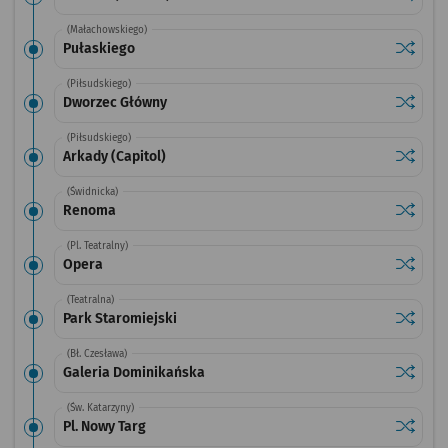
(Małachowskiego)
Sprawdź
przysta
Pułaskiego
(Piłsudskiego)
Sprawdź
przysta
Dworzec Główny
(Piłsudskiego)
Sprawdź
przystan
Arkady (Capitol)
(Świdnicka)
Sprawdź
przysta
Renoma
(Pl. Teatralny)
Sprawdź
przysta
Opera
(Teatralna)
Sprawdź
przysta
Park Staromiejski
(Bł. Czesława)
Sprawdź
przysta
Galeria Dominikańska
(Św. Katarzyny)
Sprawdź
przystan
Pl. Nowy Targ