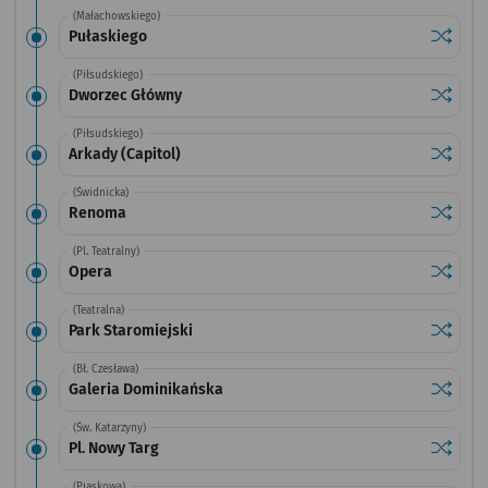
(Małachowskiego)
Sprawdź
przysta
Pułaskiego
(Piłsudskiego)
Sprawdź
przysta
Dworzec Główny
(Piłsudskiego)
Sprawdź
przystan
Arkady (Capitol)
(Świdnicka)
Sprawdź
przysta
Renoma
(Pl. Teatralny)
Sprawdź
przysta
Opera
(Teatralna)
Sprawdź
przysta
Park Staromiejski
(Bł. Czesława)
Sprawdź
przysta
Galeria Dominikańska
(Św. Katarzyny)
Sprawdź
przystan
Pl. Nowy Targ
(Piaskowa)