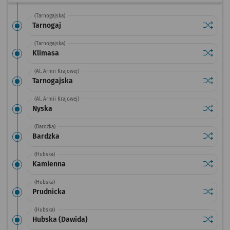
(Tarnogajska)
Sprawdź
przysta
Tarnogaj
(Tarnogajska)
Sprawdź
przysta
Klimasa
(Al. Armii Krajowej)
Sprawdź
przysta
Tarnogajska
(Al. Armii Krajowej)
Sprawdź
przysta
Nyska
(Bardzka)
Sprawdź
przysta
Bardzka
(Hubska)
Sprawdź
przysta
Kamienna
(Hubska)
Sprawdź
przysta
Prudnicka
(Hubska)
Sprawdź
przysta
Hubska (Dawida)