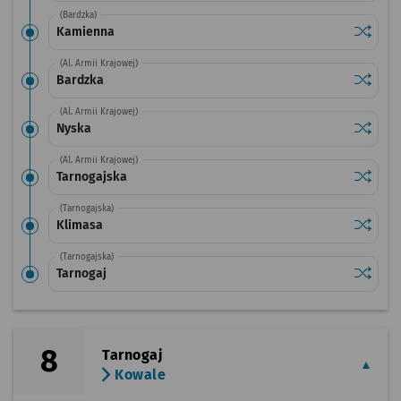
(Bardzka)
Sprawdź
przysta
Kamienna
(Al. Armii Krajowej)
Sprawdź
przysta
Bardzka
(Al. Armii Krajowej)
Sprawdź
przysta
Nyska
(Al. Armii Krajowej)
Sprawdź
przysta
Tarnogajska
(Tarnogajska)
Sprawdź
przysta
Klimasa
(Tarnogajska)
Sprawdź
przysta
Tarnogaj
8
Tarnogaj
Kowale