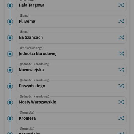
Sprawdź
przysta
Hala Targowa
(Bema)
Sprawdź
przysta
Pl. Bema
(Bema)
Sprawdź
przysta
Na Szańcach
(Poniatowskiego)
Sprawdź
przysta
Jedności Narodowej
(Jedności Narodowej)
Sprawdź
przysta
Nowowiejska
(Jedności Narodowej)
Sprawdź
przysta
Daszyńskiego
(Jedności Narodowej)
Sprawdź
przysta
Mosty Warszawskie
(Toruńska)
Sprawdź
przysta
Kromera
(Toruńska)