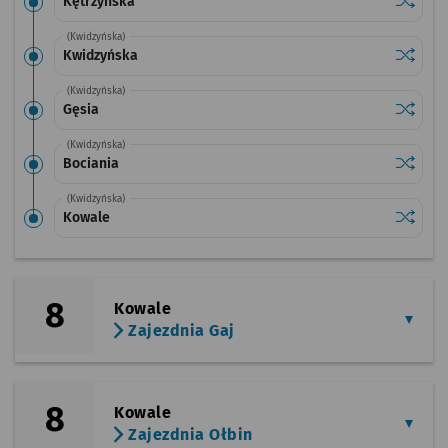
Sprawdź
przysta
Kętrzyńska
(Kwidzyńska)
Sprawdź
przysta
Kwidzyńska
(Kwidzyńska)
Sprawdź
przysta
Gęsia
(Kwidzyńska)
Sprawdź
przysta
Bociania
(Kwidzyńska)
Sprawdź
przysta
Kowale
8
Kowale
Zajezdnia Gaj
8
Kowale
Zajezdnia Ołbin