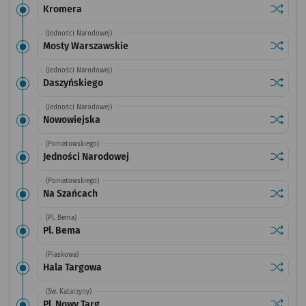
Sprawdź
przysta
Kromera
(Jedności Narodowej)
Sprawdź
przysta
Mosty Warszawskie
(Jedności Narodowej)
Sprawdź
przysta
Daszyńskiego
(Jedności Narodowej)
Sprawdź
przysta
Nowowiejska
(Poniatowskiego)
Sprawdź
przysta
Jedności Narodowej
(Poniatowskiego)
Sprawdź
przysta
Na Szańcach
(Pl. Bema)
Sprawdź
przysta
Pl. Bema
(Piaskowa)
Sprawdź
przysta
Hala Targowa
(Św. Katarzyny)
Sprawdź
przystan
Pl. Nowy Targ