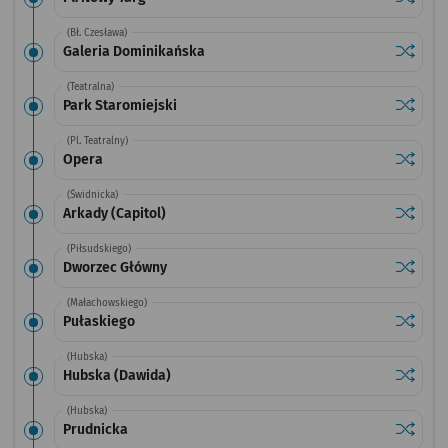
(Bł. Czesława)
Sprawdź
przysta
Galeria Dominikańska
(Teatralna)
Sprawdź
przysta
Park Staromiejski
(Pl. Teatralny)
Sprawdź
przysta
Opera
(Świdnicka)
Sprawdź
przystan
Arkady (Capitol)
(Piłsudskiego)
Sprawdź
przysta
Dworzec Główny
(Małachowskiego)
Sprawdź
przysta
Pułaskiego
(Hubska)
Sprawdź
przysta
Hubska (Dawida)
(Hubska)
Sprawdź
przysta
Prudnicka