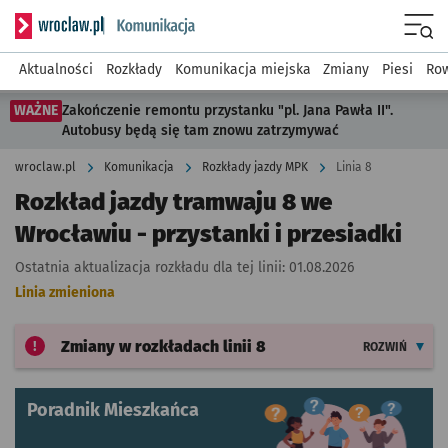
Serwis informacyjny wroclaw.pl podserwis: Komunikacja
Menu
Aktualności
Rozkłady
Komunikacja miejska
Zmiany
Piesi
Row
WAŻNE
Zakończenie remontu przystanku "pl. Jana Pawła II".
Autobusy będą się tam znowu zatrzymywać
wroclaw.pl
Komunikacja
Rozkłady jazdy MPK
Linia 8
Rozkład jazdy tramwaju 8 we
Wrocławiu - przystanki i przesiadki
Ostatnia aktualizacja rozkładu dla tej linii:
01.08.2026
Linia zmieniona
Zmiany w rozkładach
linii 8
ROZWIŃ
Poradnik Mieszkańca