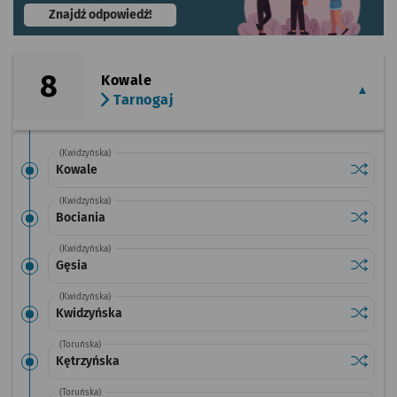
- otworzy się w nowej karcie
Znajdź odpowiedź!
8
Kowale
Tarnogaj
(Kwidzyńska)
Sprawdź
przysta
Kowale
(Kwidzyńska)
Sprawdź
przysta
Bociania
(Kwidzyńska)
Sprawdź
przysta
Gęsia
(Kwidzyńska)
Sprawdź
przysta
Kwidzyńska
(Toruńska)
Sprawdź
przysta
Kętrzyńska
(Toruńska)