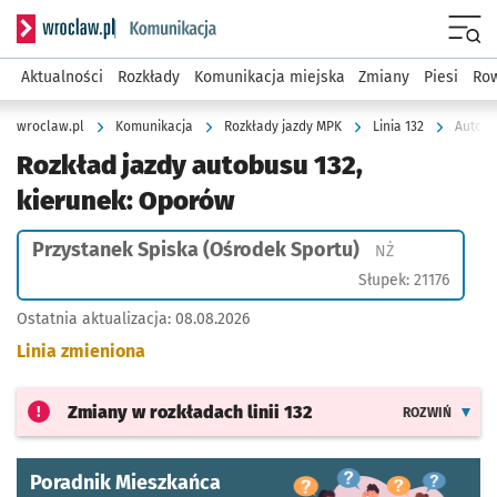
Serwis informacyjny wroclaw.pl podserwis: Komunikacja
Menu
Aktualności
Rozkłady
Komunikacja miejska
Zmiany
Piesi
Row
wroclaw.pl
Komunikacja
Rozkłady jazdy MPK
Linia 132
Autobu
Rozkład jazdy autobusu 132,
kierunek: Oporów
Przystanek Spiska (Ośrodek Sportu)
Przystanek na 
NŻ
Słupek: 21176
Ostatnia aktualizacja:
08.08.2026
Linia zmieniona
Zmiany w rozkładach
linii 132
ROZWIŃ
Poradnik Mieszkańca