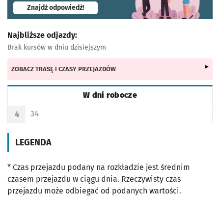
- otworzy się w nowej karcie
Znajdź odpowiedź!
Najbliższe odjazdy:
Brak kursów w dniu dzisiejszym
ZOBACZ TRASĘ I CZASY PRZEJAZDÓW
W dni robocze
Rozkład jazdy -
W dni robocze
34
4
Odjazd
minut po godzinie 4
Godzina odjazdu
LEGENDA
* Czas przejazdu podany na rozkładzie jest średnim
czasem przejazdu w ciągu dnia. Rzeczywisty czas
przejazdu może odbiegać od podanych wartości.