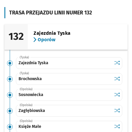
TRASA PRZEJAZDU LINII NUMER 132
132
Zajezdnia Tyska
Oporów
(Tyska)
Sprawdź p
Zajezdnia
Zajezdnia Tyska
(Tyska)
Sprawdź p
Brochow
Brochowska
(Opolska)
Sprawdź p
Sosnowi
Sosnowiecka
(Opolska)
Sprawdź p
Zagłębio
Zagłębiowska
(Opolska)
Sprawdź p
Księże M
Księże Małe