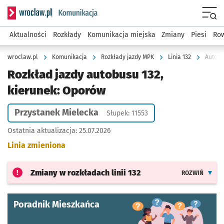
Serwis informacyjny wroclaw.pl podserwis: Komunikacja
Menu
Aktualności
Rozkłady
Komunikacja miejska
Zmiany
Piesi
Row
wroclaw.pl
Komunikacja
Rozkłady jazdy MPK
Linia 132
Autobu
Rozkład jazdy autobusu 132,
kierunek: Oporów
Przystanek Mielecka
Słupek: 11553
Ostatnia aktualizacja:
25.07.2026
Linia zmieniona
Zmiany w rozkładach
linii 132
ROZWIŃ
Poradnik Mieszkańca