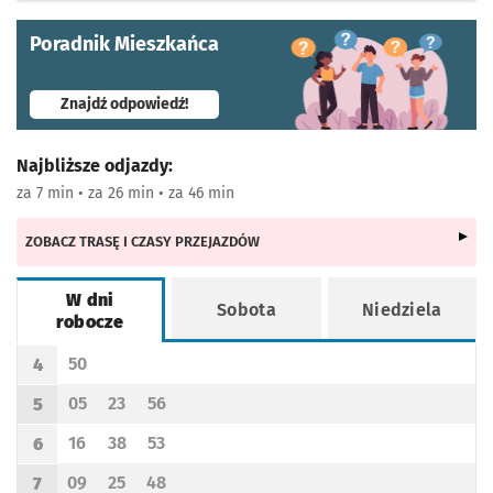
Poradnik Mieszkańca
- otworzy się w nowej karcie
Znajdź odpowiedź!
Najbliższe odjazdy:
za 7 min • za 26 min • za 46 min
ZOBACZ TRASĘ I CZASY PRZEJAZDÓW
W dni
Sobota
Niedziela
robocze
Rozkład jazdy -
W dni robocze
50
4
Odjazd
minut po godzinie 4
Godzina odjazdu
05
23
56
5
Odjazd
minut po godzinie 5
Odjazd
minut po godzinie 5
Odjazd
minut po godzinie 5
Godzina odjazdu
16
38
53
6
Odjazd
minut po godzinie 6
Odjazd
minut po godzinie 6
Odjazd
minut po godzinie 6
Godzina odjazdu
09
25
48
7