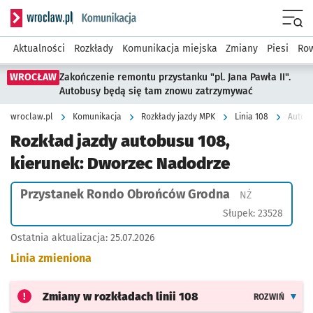
Serwis informacyjny wroclaw.pl podserwis: Komunikacja
Menu
Aktualności
Rozkłady
Komunikacja miejska
Zmiany
Piesi
Row
WROCŁAW
Zakończenie remontu przystanku "pl. Jana Pawła II".
Autobusy będą się tam znowu zatrzymywać
wroclaw.pl
Komunikacja
Rozkłady jazdy MPK
Linia 108
Autobu
Rozkład jazdy autobusu 108,
kierunek: Dworzec Nadodrze
Przystanek Rondo Obrońców Grodna
Przystanek na
NŻ
Słupek: 23528
Ostatnia aktualizacja:
25.07.2026
Linia zmieniona
Zmiany w rozkładach
linii 108
ROZWIŃ