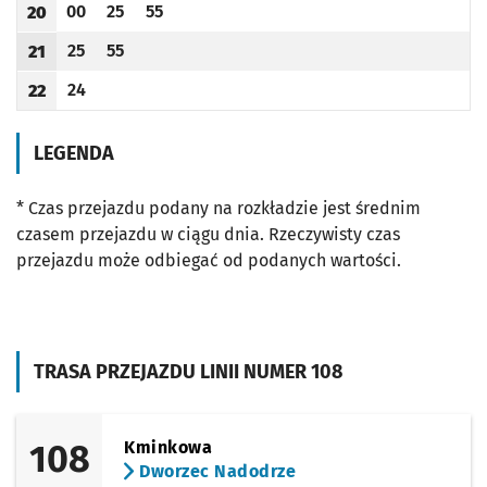
00
25
55
20
Odjazd
minut po godzinie 20
Odjazd
minut po godzinie 20
Odjazd
minut po godzinie 20
Godzina odjazdu
25
55
21
Odjazd
minut po godzinie 21
Odjazd
minut po godzinie 21
Godzina odjazdu
24
22
Odjazd
minut po godzinie 22
Godzina odjazdu
LEGENDA
* Czas przejazdu podany na rozkładzie jest średnim
czasem przejazdu w ciągu dnia. Rzeczywisty czas
przejazdu może odbiegać od podanych wartości.
TRASA PRZEJAZDU LINII NUMER 108
108
Kminkowa
Dworzec Nadodrze