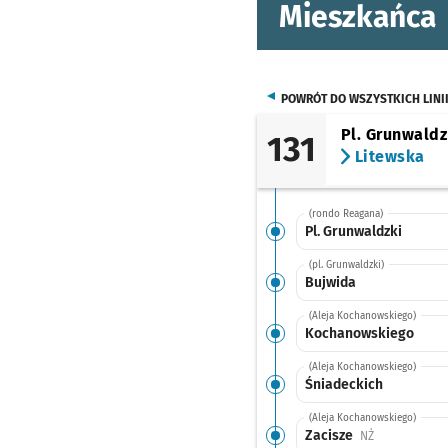
Mieszkańca
POWRÓT DO WSZYSTKICH LINI
Pl. Grunwaldz
131
Litewska
(rondo Reagana)
Pl. Grunwaldzki
(pl. Grunwaldzki)
Bujwida
(Aleja Kochanowskiego)
Kochanowskiego
(Aleja Kochanowskiego)
Śniadeckich
(Aleja Kochanowskiego)
Zacisze
Przystanek na
NŻ