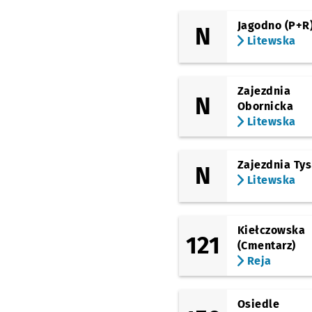
Kiełczowska
Jagodno (P+R
N
(Żmudzka)
Litewska
Żmudzka
(Litewska)
Kowieńska
Przystane
NŻ
Zajezdnia
N
Obornicka
(Litewska)
Inflancka
Litewska
(Litewska)
Litewska
Zajezdnia Ty
N
Litewska
Kiełczowska
121
(Cmentarz)
Reja
Osiedle