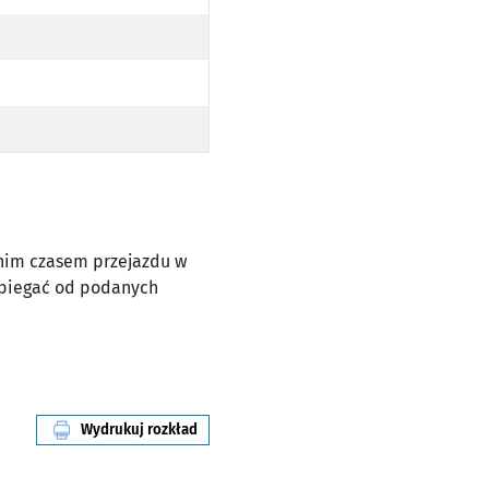
dnim czasem przejazdu w
dbiegać od podanych
Wydrukuj rozkład
linii nr 131