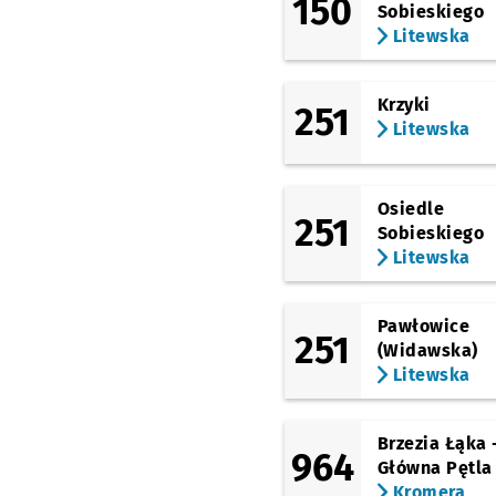
150
Sobieskiego
Litewska
Krzyki
251
Litewska
Osiedle
251
Sobieskiego
Litewska
Pawłowice
251
(Widawska)
Litewska
Brzezia Łąka 
964
Główna Pętla
Kromera