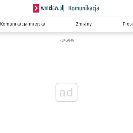
Serwis informacyjny wroclaw.pl podserwis: Ko
Komunikacja miejska
Zmiany
Piesi
REKLAMA
ad