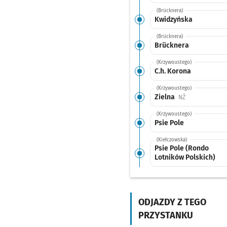
(Brücknera)
Kwidzyńska
(Brücknera)
Brücknera
(Krzywoustego)
C.h. Korona
(Krzywoustego)
Zielna
Przystanek na 
NŻ
(Krzywoustego)
Psie Pole
(Kiełczowska)
Psie Pole (Rondo
Lotników Polskich)
(Kiełczowska)
Kiełczowska (Lzn)
ODJAZDY Z TEGO
(Kiełczowska)
Poleska
PRZYSTANKU
(Kiełczowska)