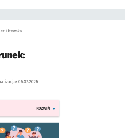
er: Litewska
runek:
alizacja:
06.07.2026
ROZWIŃ
INFORMACJE O ZMIANACH W ROZKŁADACH JAZDY LINII
worzy się w nowej karcie