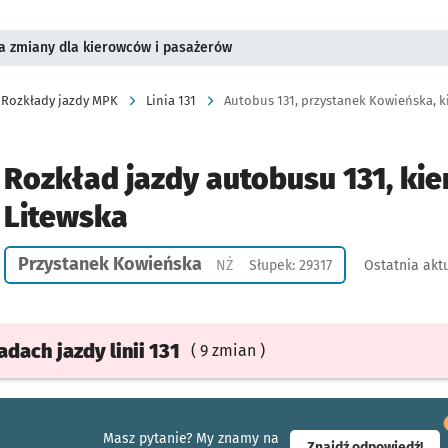
a zmiany dla kierowców i pasażerów
Rozkłady jazdy MPK
Linia 131
Autobus 131, przystanek Kowieńska, ki
Rozkład jazdy autobusu 131, kie
Litewska
Przystanek Kowieńska
Przystanek na życzenie
NŻ
Słupek: 29317
Ostatnia aktu
ładach
jazdy
linii 131
( 9 zmian )
Masz pytanie? My znamy na
- ot
Znajdź odpowiedź!