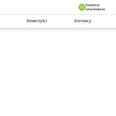
Powietrze
we Wrocławiu
munikacja
umiarkowane
Rowerzyści
Kierowcy