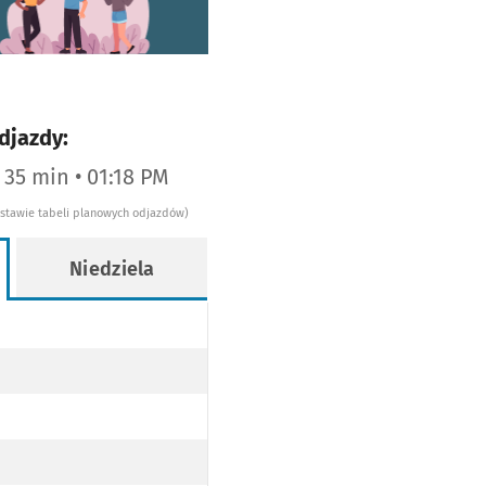
djazdy:
a 35 min • 01:18 PM
dstawie tabeli planowych odjazdów)
Niedziela