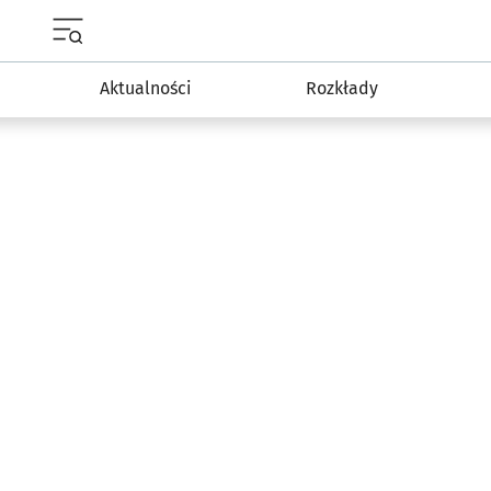
Menu główne portalu wroclaw.pl
Aktualności
Rozkłady