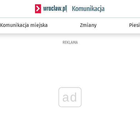
Serwis informacyjny wroclaw.pl podserwis: Ko
Komunikacja miejska
Zmiany
Piesi
REKLAMA
ad