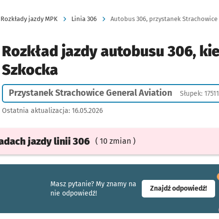
Rozkłady jazdy MPK
Linia 306
Autobus 306, przystanek Strachowice 
Rozkład jazdy autobusu 306, ki
Szkocka
Przystanek Strachowice General Aviation
Słupek: 17511
Ostatnia aktualizacja:
16.05.2026
ładach
jazdy
linii 306
( 10 zmian )
Masz pytanie? My znamy na
- ot
Znajdź odpowiedź!
nie odpowiedź!