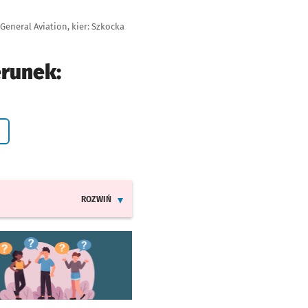
General Aviation, kier: Szkocka
erunek:
ROZWIŃ
INFORMACJE O ZMIANACH W ROZKŁADACH JAZDY LIN
worzy się w nowej karcie