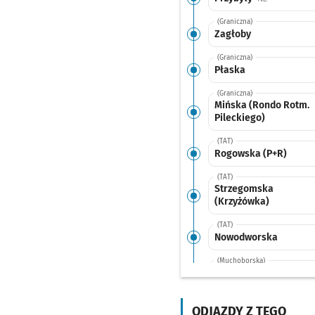
(Graniczna)
Zagłoby
(Graniczna)
Płaska
(Graniczna)
Mińska (Rondo Rotm.
Pileckiego)
(TAT)
Rogowska (P+R)
(TAT)
Strzegomska
(Krzyżówka)
(TAT)
Nowodworska
(Muchoborska)
Muchobór Mały
(Stacja Kolejowa)
Pr
NŻ
ODJAZDY Z TEGO
(Klecińska)