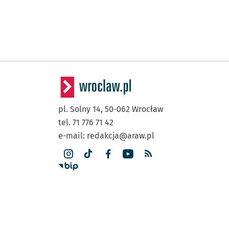
pl. Solny 14,
50-062
Wrocław
tel. 71 776 71 42
e-mail:
redakcja@araw.pl