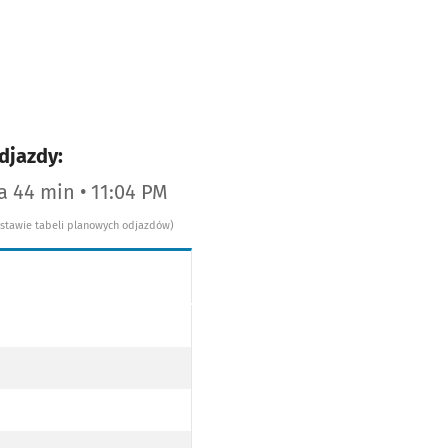
djazdy:
za 44 min • 11:04 PM
dstawie tabeli planowych odjazdów)
NA OSTATNIM GROSZU, MOST MILENIJNY, UL. JEZIORAŃSKIEGO (DO PRZYST. SZKOCKA PO TRASIE)
RZEZ UL. NA OSTATNIM GROSZU, MOST MILENIJNY, UL. JEZIORAŃSKIEGO (DO PRZYST. SZKOCKA PO TRA