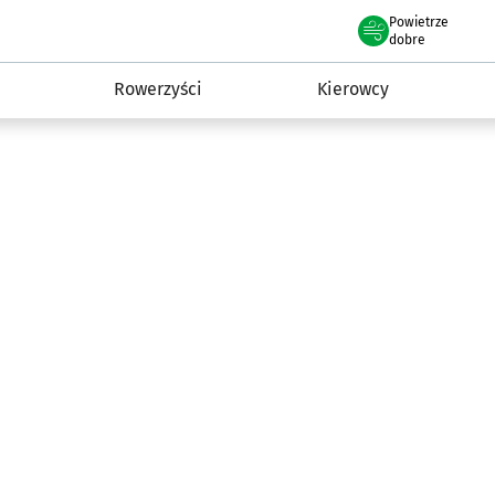
Powietrze
we Wrocławiu
munikacja
dobre
Rowerzyści
Kierowcy