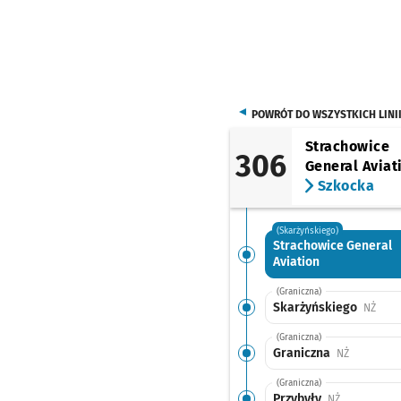
POWRÓT DO WSZYSTKICH LINI
Strachowice
306
General Aviat
Szkocka
(Skarżyńskiego)
Strachowice General
Aviation
(Graniczna)
Skarżyńskiego
Przys
NŻ
(Graniczna)
Graniczna
Przystanek
NŻ
(Graniczna)
Przybyły
Przystanek n
NŻ