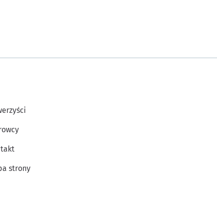
erzyści
rowcy
takt
a strony