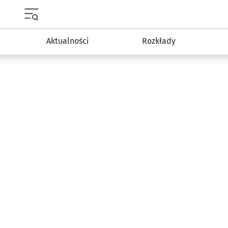
Menu główne portalu wroclaw.pl
Aktualności
Rozkłady