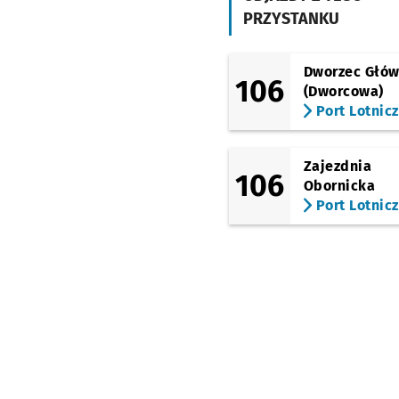
Szkocka
PRZYSTANKU
Dworzec Głó
106
(Dworcowa)
Port Lotnic
Zajezdnia
106
Obornicka
Port Lotnic