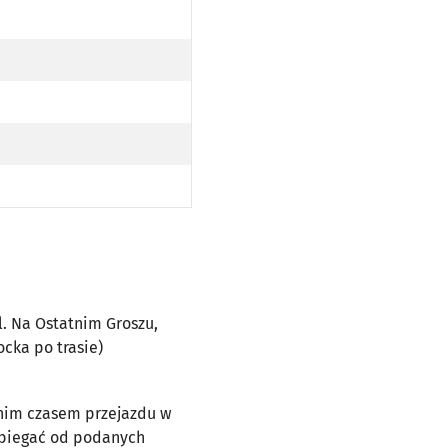
EZ UL. NA OSTATNIM GROSZU, MOST MILENIJNY, UL. JEZIORAŃSKIEGO (DO PRZYST. SZKOCKA PO TRASI
A OSTATNIM GROSZU, MOST MILENIJNY, UL. JEZIORAŃSKIEGO (DO PRZYST. SZKOCKA PO TRASIE)
ul. Na Ostatnim Groszu,
ocka po trasie)
dnim czasem przejazdu w
dbiegać od podanych