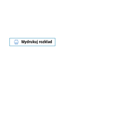
Wydrukuj rozkład
linii nr 306