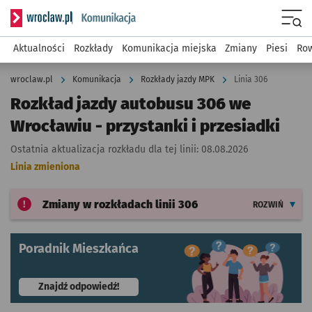
Serwis informacyjny wroclaw.pl podserwis: Komunikacja
Menu
Aktualności
Rozkłady
Komunikacja miejska
Zmiany
Piesi
Row
wroclaw.pl
Komunikacja
Rozkłady jazdy MPK
Linia 306
Rozkład jazdy autobusu 306 we
Wrocławiu - przystanki i przesiadki
Ostatnia aktualizacja rozkładu dla tej linii:
08.08.2026
Linia zmieniona
Zmiany w rozkładach
linii 306
ROZWIŃ
Poradnik Mieszkańca
- otworzy się w nowej karcie
Znajdź odpowiedź!