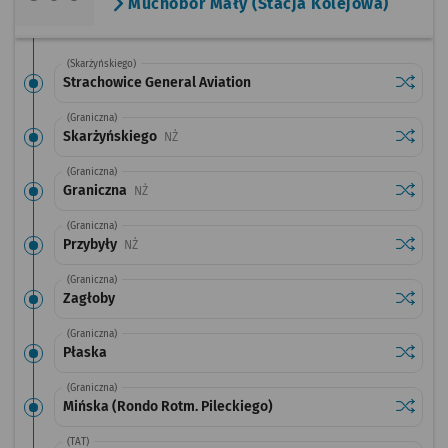
Muchobór Mały (Stacja Kolejowa)
(Skarżyńskiego)
Sprawdź
przysta
Strachowice General Aviation
(Graniczna)
Sprawdź
przysta
Skarżyńskiego
Przystanek na życzenie
NŻ
(Graniczna)
Sprawdź
przysta
Graniczna
Przystanek na życzenie
NŻ
(Graniczna)
Sprawdź
przysta
Przybyły
Przystanek na życzenie
NŻ
(Graniczna)
Sprawdź
przysta
Zagłoby
(Graniczna)
Sprawdź
przysta
Płaska
(Graniczna)
Sprawdź
przysta
Mińska (Rondo Rotm. Pileckiego)
(TAT)