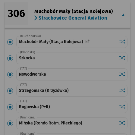
306
Muchobór Mały (Stacja Kolejowa)
Strachowice General Aviation
(Muchoborska)
Sprawdź
przysta
Muchobór Mały (Stacja Kolejowa)
Przystanek na życzenie
NŻ
(Klecińska)
Sprawdź
przysta
Szkocka
(TAT)
Sprawdź
przysta
Nowodworska
(TAT)
Sprawdź
przysta
Strzegomska (Krzyżówka)
(TAT)
Sprawdź
przysta
Rogowska (P+R)
(Graniczna)
Sprawdź
przysta
Mińska (Rondo Rotm. Pileckiego)
(Graniczna)