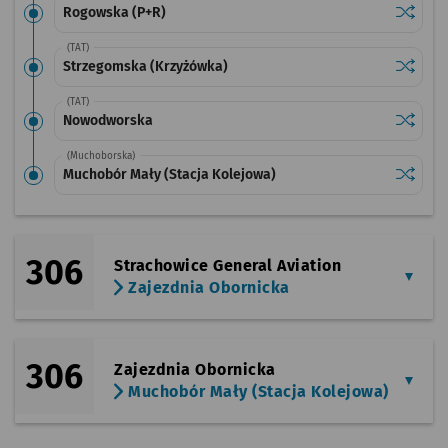
Sprawdź
przysta
Rogowska (P+R)
(TAT)
Sprawdź
przysta
Strzegomska (Krzyżówka)
(TAT)
Sprawdź
przysta
Nowodworska
(Muchoborska)
Sprawdź
przysta
Muchobór Mały (Stacja Kolejowa)
306
Strachowice General Aviation
Zajezdnia Obornicka
306
Zajezdnia Obornicka
Muchobór Mały (Stacja Kolejowa)