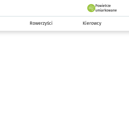
Powietrze
we Wrocławiu
munikacja
umiarkowane
Rowerzyści
Kierowcy