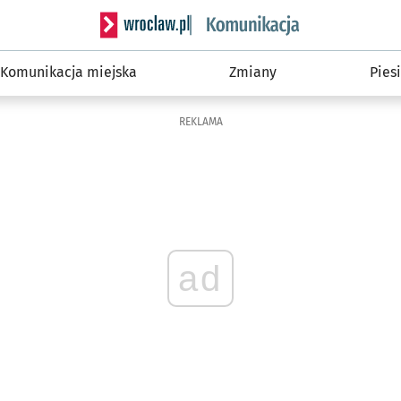
Serwis informacyjny wroclaw.pl podserwis: Ko
Komunikacja miejska
Zmiany
Piesi
REKLAMA
ad