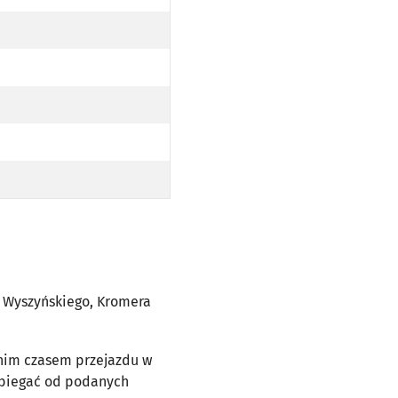
ie 18
odzinie 18
WYSZYŃSKIEGO, KROMERA
ie 19
WYSZYŃSKIEGO, KROMERA
NICKIEJ PRZY UL. WYSZYŃSKIEGO, KROMERA
RZY UL. WYSZYŃSKIEGO, KROMERA
WYSZYŃSKIEGO, KROMERA
RZY UL. WYSZYŃSKIEGO, KROMERA
l. Wyszyńskiego, Kromera
dnim czasem przejazdu w
dbiegać od podanych