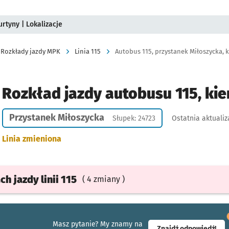
rtyny | Lokalizacje
Rozkłady jazdy MPK
Linia 115
Autobus 115, przystanek Miłoszycka, k
Rozkład jazdy autobusu 115, kie
Przystanek Miłoszycka
Słupek: 24723
Ostatnia aktualiz
Linia zmieniona
ach
jazdy
linii 115
( 4 zmiany )
Masz pytanie? My znamy na
- ot
Znajdź odpowiedź!