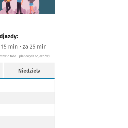
djazdy:
 15 min • za 25 min
dstawie tabeli planowych odjazdów)
Niedziela
ie 5
odzinie 5
ie 6
ie 7
odzinie 7