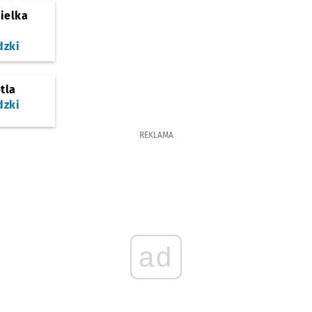
ielka
dzki
tla
dzki
REKLAMA
ad