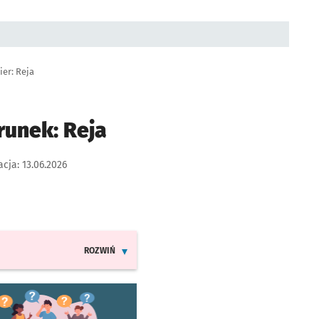
ier: Reja
runek: Reja
acja:
13.06.2026
ROZWIŃ
INFORMACJE O ZMIANACH W ROZKŁADACH JAZDY LINII
worzy się w nowej karcie