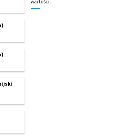
wartości.
a)
a)
ijski