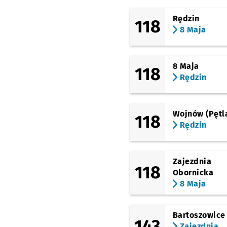
(Mickiewicza)
Rędzin
118
Godebskiego (Awf
8 Maja
Wrocław)
(Mickiewicza)
8 Maja
Przystanek na 
NŻ
8 Maja
118
Rędzin
(Mickiewicza)
Park Szczytnicki
Prz
NŻ
(Mickiewicza)
Mickiewicza
Przystan
NŻ
Wojnów (Pętl
118
Rędzin
(Skłodowskiej-Curie)
Kliniki - Politechnika
Wrocławska
Zajezdnia
(rondo Reagana)
118
Pl. Grunwaldzki
Obornicka
8 Maja
(Skłodowskiej-Curie)
Reja
Bartoszowice
143
Zajezdnia