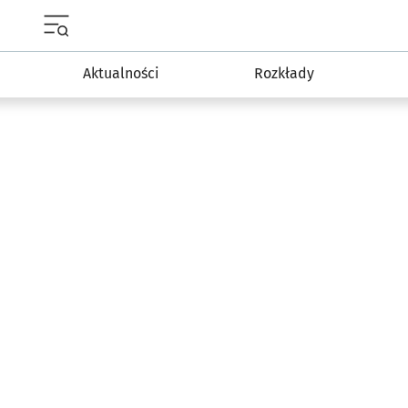
Menu główne portalu wroclaw.pl
Aktualności
Rozkłady