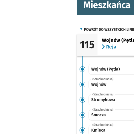
Mieszkańca
POWRÓT DO WSZYSTKICH LINI
Wojnów (Pętl
115
Reja
Wojnów (Pętla)
(Strachocińska)
Wojnów
(Strachocińska)
Strumykowa
(Strachocińska)
Smocza
(Strachocińska)
Kmieca