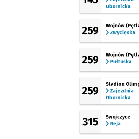
Obornicka
Wojnów (Pętl
259
Zwycięska
Wojnów (Pętl
259
Pułtuska
Stadion Olimp
259
Zajezdnia
Obornicka
Swojczyce
315
Reja