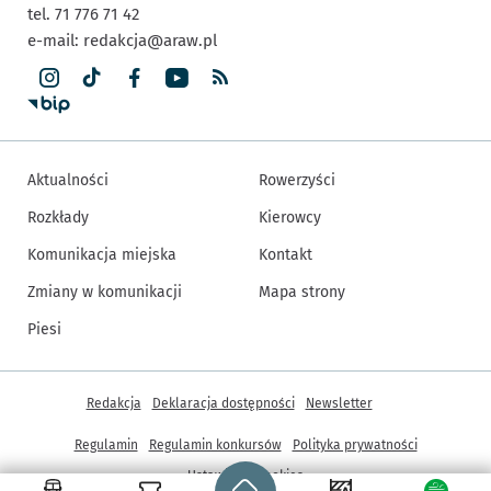
tel. 71 776 71 42
e-mail:
redakcja@araw.pl
Aktualności
Rowerzyści
Rozkłady
Kierowcy
Komunikacja miejska
Kontakt
Zmiany w komunikacji
Mapa strony
Piesi
Inne informacje
Redakcja
Deklaracja dostępności
Newsletter
Regulamin
Regulamin konkursów
Polityka prywatności
Strona główna - wroclaw.pl
Ustawienia cookies