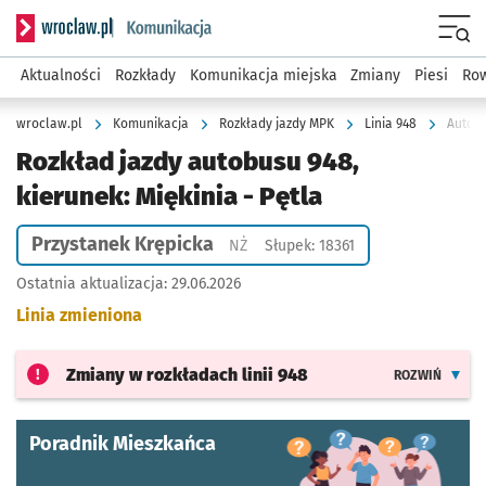
Serwis informacyjny wroclaw.pl podserwis: Komunikacja
Menu
Aktualności
Rozkłady
Komunikacja miejska
Zmiany
Piesi
Row
wroclaw.pl
Komunikacja
Rozkłady jazdy MPK
Linia 948
Autobu
Rozkład jazdy autobusu 948,
kierunek: Miękinia - Pętla
Przystanek Krępicka
Przystanek na życzenie
NŻ
Słupek: 18361
Ostatnia aktualizacja:
29.06.2026
Linia zmieniona
Zmiany w rozkładach
linii 948
ROZWIŃ
Poradnik Mieszkańca