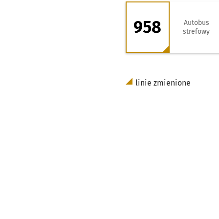
958 - kierunek Le
958
Autobus
strefowy
linie zmienione