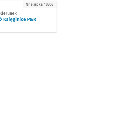
ęginice P&R
Nr słupka 18303
Kierunek
Księginice P&R