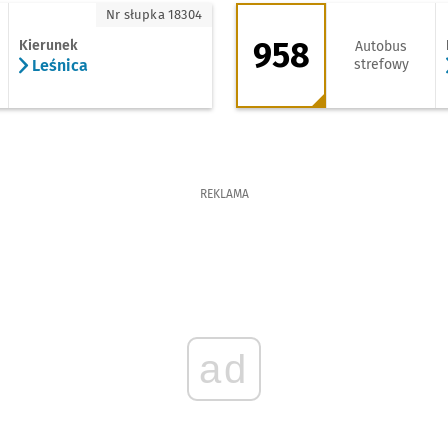
śnica
958 - kierunek Ksi
Nr słupka 18304
958
Kierunek
Autobus
Leśnica
strefowy
REKLAMA
ad