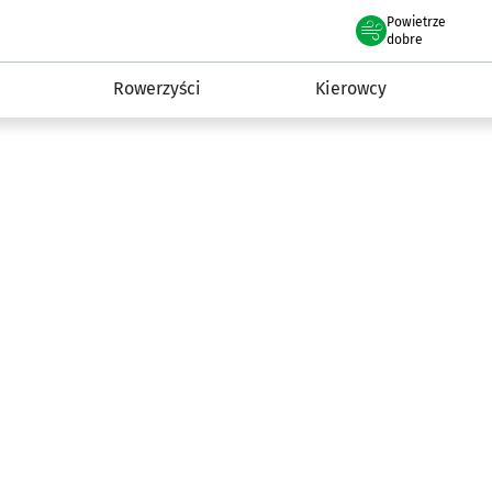
Powietrze
we Wrocławiu
munikacja
dobre
Rowerzyści
Kierowcy