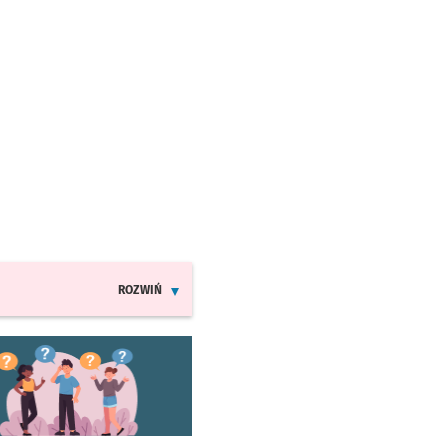
ROZWIŃ
INFORMACJE O ZMIANACH W ROZKŁADACH JAZDY MPK
worzy się w nowej karcie