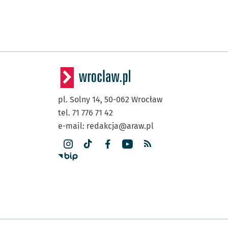
pl. Solny 14,
50-062
Wrocław
tel. 71 776 71 42
e-mail:
redakcja@araw.pl