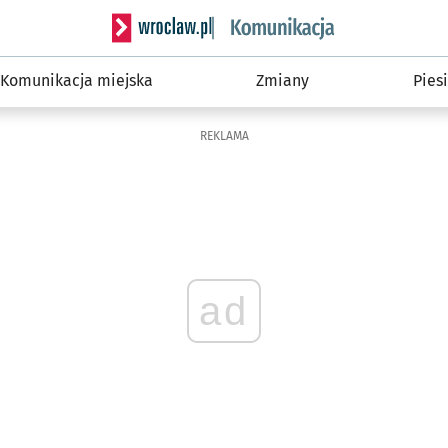
Serwis informacyjny wroclaw.pl podserwis: Ko
Komunikacja miejska
Zmiany
Piesi
REKLAMA
ad