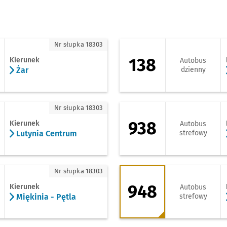
r
138 - kierunek Leśn
Nr słupka 18303
138
Kierunek
Autobus
Żar
dzienny
utynia Centrum
938 - kierunek Leśn
Nr słupka 18303
938
Kierunek
Autobus
Lutynia Centrum
strefowy
ękinia - Pętla
948 - kierunek Leś
Nr słupka 18303
948
Kierunek
Autobus
Miękinia - Pętla
strefowy