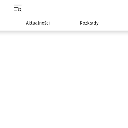
Menu główne portalu wroclaw.pl
Aktualności
Rozkłady