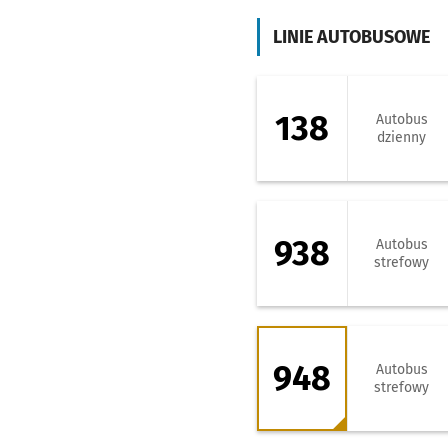
LINIE AUTOBUSOWE
138 - kierunek Ża
138
Autobus
dzienny
938 - kierunek L
938
Autobus
strefowy
948 - kierunek Mi
948
Autobus
strefowy