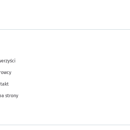
erzyści
rowcy
takt
a strony