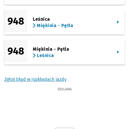
948
Leśnica
Miękinia - Pętla
948
Miękinia - Pętla
Leśnica
Zgłoś błąd w rozkładach jazdy
REKLAMA