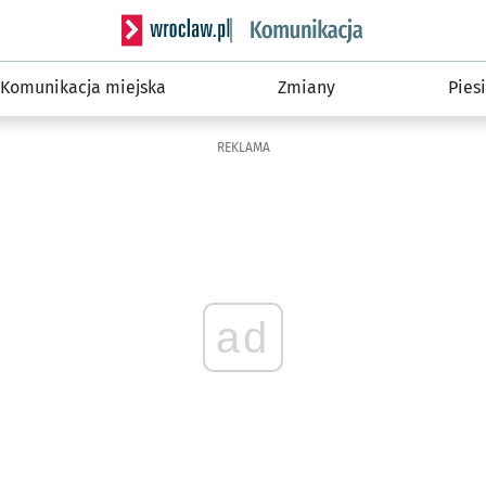
Serwis informacyjny wroclaw.pl podserwis: Ko
Komunikacja miejska
Zmiany
Piesi
REKLAMA
ad