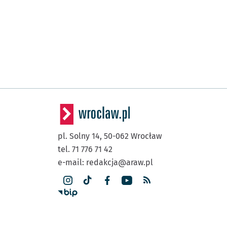
pl. Solny 14,
50-062
Wrocław
tel. 71 776 71 42
e-mail:
redakcja@araw.pl