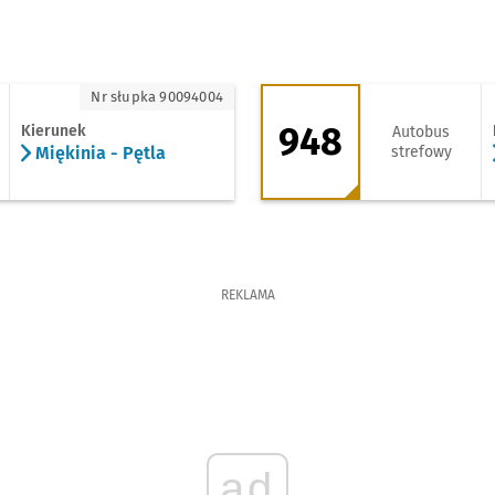
ękinia - Pętla
948 - kierunek Leś
Nr słupka 90094004
948
Kierunek
Autobus
Miękinia - Pętla
strefowy
REKLAMA
ad