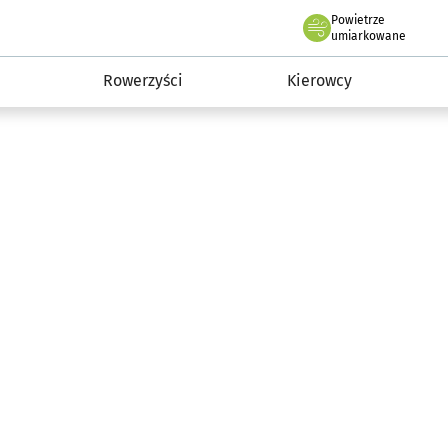
Powietrze
we Wrocławiu
munikacja
umiarkowane
Rowerzyści
Kierowcy