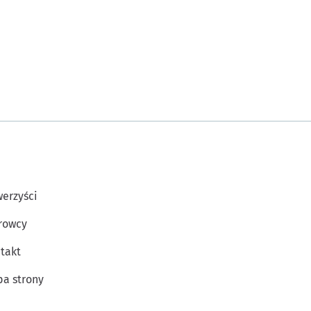
erzyści
rowcy
takt
a strony