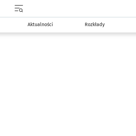
Menu główne portalu wroclaw.pl
Aktualności
Rozkłady