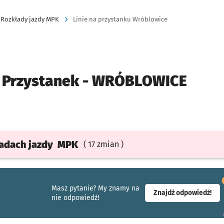
Rozkłady jazdy MPK
Linie na przystanku Wróblowice
Przystanek -
WRÓBLOWICE
ładach
jazdy
MPK
( 17 zmian )
Masz pytanie? My znamy na
- ot
Znajdź odpowiedź!
nie odpowiedź!