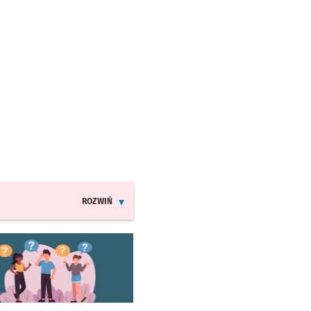
ROZWIŃ
INFORMACJE O ZMIANACH W ROZKŁADACH JAZDY MPK
worzy się w nowej karcie