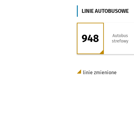
LINIE AUTOBUSOWE
948 - kierunek Mi
948
Autobus
strefowy
linie zmienione