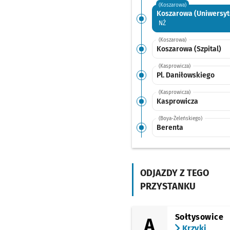
(Koszarowa)
Koszarowa (Uniwersyt
Przystanek na życzenie
NŻ
(Koszarowa)
Koszarowa (Szpital)
(Kasprowicza)
Pl. Daniłowskiego
(Kasprowicza)
Kasprowicza
(Boya-Żeleńskiego)
Berenta
(Toruńska)
Kromera
ODJAZDY Z TEGO
(Brücknera)
Kwidzyńska
PRZYSTANKU
(Aleja Kochanowskiego)
Zacisze
Przystanek na
NŻ
Sołtysowice
A
(Aleja Kochanowskiego)
Krzyki