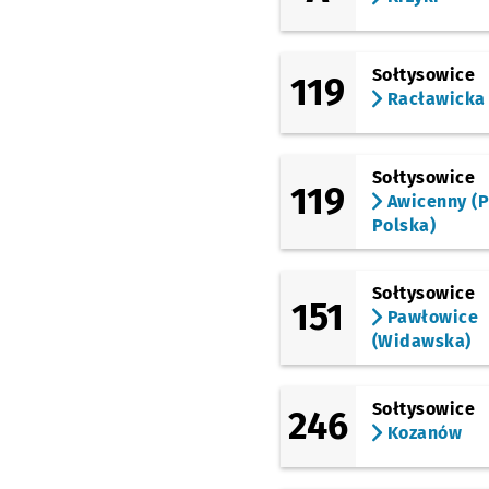
Śniadeckich
(Aleja Kochanowskiego)
Kochanowskiego
Sołtysowice
119
Racławicka
(Norwida)
Pl. Grunwaldzki
(pl. Grunwaldzki)
Pl. Grunwaldzki
Sołtysowice
119
Awicenny (P
Polska)
Sołtysowice
151
Pawłowice
(Widawska)
Sołtysowice
246
Kozanów