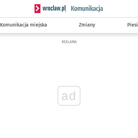
Serwis informacyjny wroclaw.pl podserwis: Ko
Komunikacja miejska
Zmiany
Piesi
REKLAMA
ad