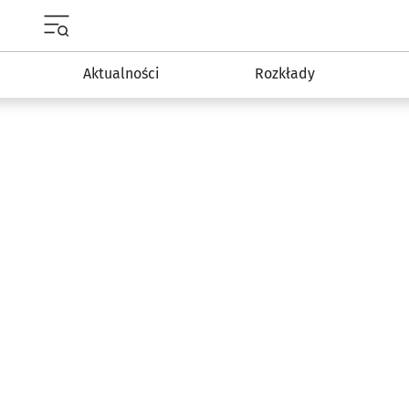
Menu główne portalu wroclaw.pl
Aktualności
Rozkłady