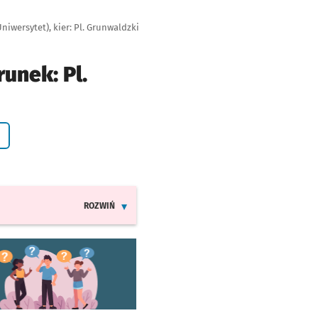
iwersytet), kier: Pl. Grunwaldzki
unek: Pl.
yczenie
ROZWIŃ
INFORMACJE O ZMIANACH W ROZKŁADACH JAZDY LINI
worzy się w nowej karcie