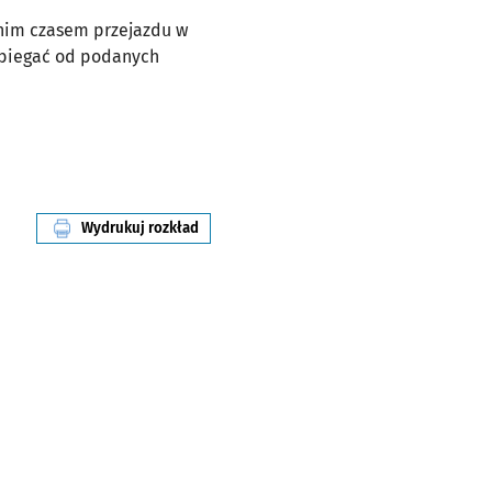
dnim czasem przejazdu w
dbiegać od podanych
Wydrukuj rozkład
linii nr 116