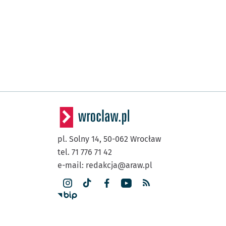
pl. Solny 14,
50-062
Wrocław
tel. 71 776 71 42
e-mail:
redakcja@araw.pl