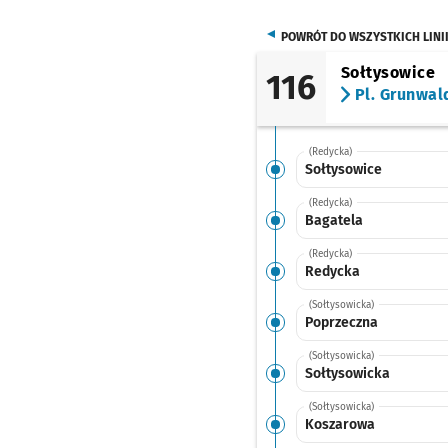
POWRÓT DO WSZYSTKICH LINI
Sołtysowice
116
Pl. Grunwal
(Redycka)
Sołtysowice
(Redycka)
Bagatela
(Redycka)
Redycka
(Sołtysowicka)
Poprzeczna
(Sołtysowicka)
Sołtysowicka
(Sołtysowicka)
Koszarowa