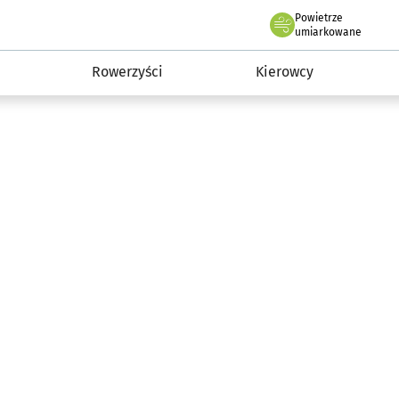
Powietrze
we Wrocławiu
munikacja
umiarkowane
Rowerzyści
Kierowcy