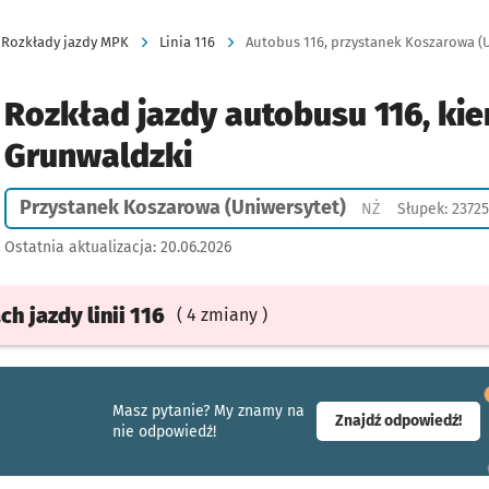
Rozkłady jazdy MPK
Linia 116
Autobus 116, przystanek Koszarowa (Un
Rozkład jazdy autobusu 116, kier
Grunwaldzki
Przystanek Koszarowa (Uniwersytet)
Przystanek na ż
NŻ
Słupek: 23725
Ostatnia aktualizacja:
20.06.2026
ach
jazdy
linii 116
( 4 zmiany )
Masz pytanie? My znamy na
- ot
Znajdź odpowiedź!
nie odpowiedź!