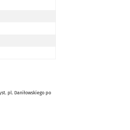
O PRZYST. PL. DANIŁOWSKIEGO PO TRASIE)
 PL. DANIŁOWSKIEGO PO TRASIE)
zyst. pl. Daniłowskiego po