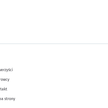
erzyści
rowcy
takt
a strony