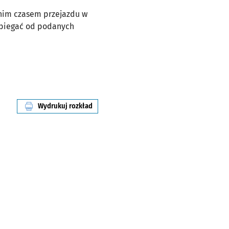
dnim czasem przejazdu w
dbiegać od podanych
Wydrukuj rozkład
linii nr 116