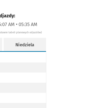
djazdy:
5:07 AM • 05:35 AM
dstawie tabeli planowych odjazdów)
Niedziela
ie 7