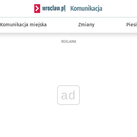
Serwis informacyjny wroclaw.pl podserwis: Ko
Komunikacja miejska
Zmiany
Piesi
REKLAMA
ad