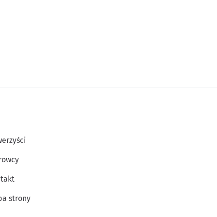
erzyści
rowcy
takt
a strony