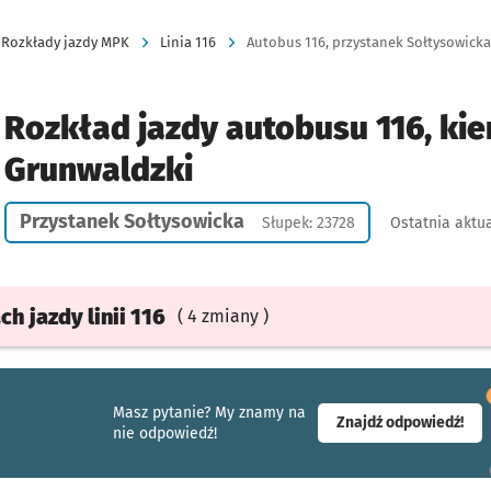
Rozkłady jazdy MPK
Linia 116
Autobus 116, przystanek Sołtysowicka,
Rozkład jazdy autobusu 116, kier
Grunwaldzki
Przystanek Sołtysowicka
Słupek: 23728
Ostatnia aktua
ach
jazdy
linii 116
( 4 zmiany )
Masz pytanie? My znamy na
- ot
Znajdź odpowiedź!
nie odpowiedź!