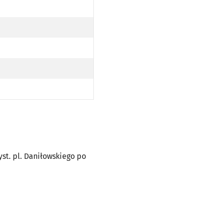
O PRZYST. PL. DANIŁOWSKIEGO PO TRASIE)
 PL. DANIŁOWSKIEGO PO TRASIE)
zyst. pl. Daniłowskiego po