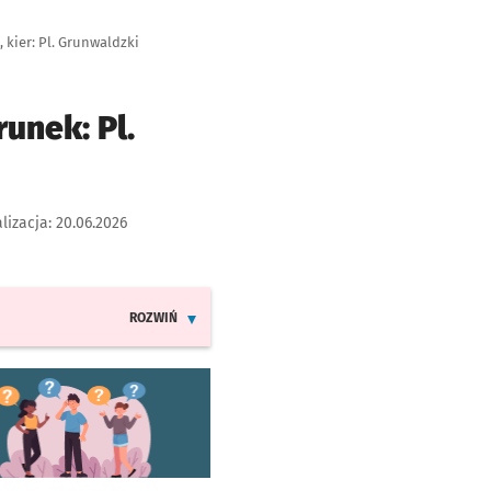
 kier: Pl. Grunwaldzki
unek: Pl.
lizacja:
20.06.2026
ROZWIŃ
INFORMACJE O ZMIANACH W ROZKŁADACH JAZDY LINI
worzy się w nowej karcie