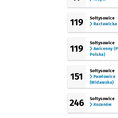
Śniadeckich
(Aleja Kochanowskiego)
Kochanowskiego
Sołtysowice
119
Racławicka
(Norwida)
Pl. Grunwaldzki
(pl. Grunwaldzki)
Pl. Grunwaldzki
Sołtysowice
119
Awicenny (P
Polska)
Sołtysowice
151
Pawłowice
(Widawska)
Sołtysowice
246
Kozanów