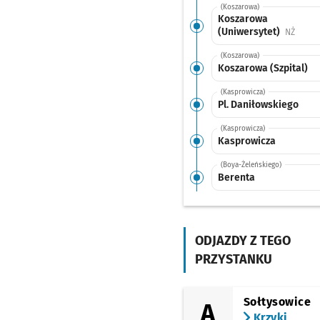
(Koszarowa)
Koszarowa
(Uniwersytet)
Przyst
NŻ
(Koszarowa)
Koszarowa (Szpital)
(Kasprowicza)
Pl. Daniłowskiego
(Kasprowicza)
Kasprowicza
(Boya-Żeleńskiego)
Berenta
(Toruńska)
Kromera
ODJAZDY Z TEGO
(Brücknera)
Kwidzyńska
PRZYSTANKU
(Aleja Kochanowskiego)
Zacisze
Przystanek na
NŻ
Sołtysowice
A
(Aleja Kochanowskiego)
Krzyki