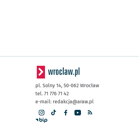
pl. Solny 14,
50-062
Wrocław
tel. 71 776 71 42
e-mail:
redakcja@araw.pl