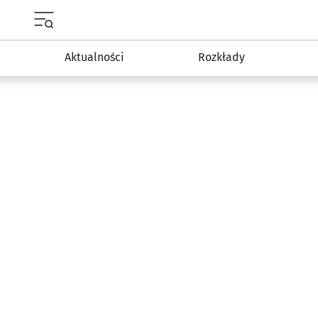
Menu główne portalu wroclaw.pl
Aktualności
Rozkłady