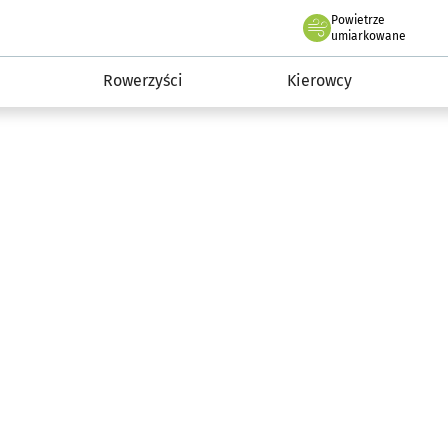
Powietrze
we Wrocławiu
munikacja
umiarkowane
Rowerzyści
Kierowcy