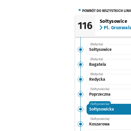
POWRÓT DO WSZYSTKICH LINI
Sołtysowice
116
Pl. Grunwal
(Redycka)
Sołtysowice
(Redycka)
Bagatela
(Redycka)
Redycka
(Sołtysowicka)
Poprzeczna
(Sołtysowicka)
Sołtysowicka
(Sołtysowicka)
Koszarowa