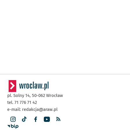
pl. Solny 14,
50-062
Wrocław
tel. 71 776 71 42
e-mail:
redakcja@araw.pl