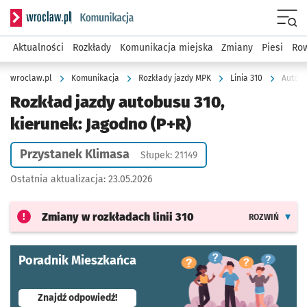
Serwis informacyjny wroclaw.pl podserwis: Komunikacja
Menu
Aktualności
Rozkłady
Komunikacja miejska
Zmiany
Piesi
Row
wroclaw.pl
Komunikacja
Rozkłady jazdy MPK
Linia 310
Autobu
Rozkład jazdy autobusu 310,
kierunek: Jagodno (P+R)
Przystanek Klimasa
Słupek: 21149
Ostatnia aktualizacja:
23.05.2026
Zmiany w rozkładach
linii 310
ROZWIŃ
Poradnik Mieszkańca
- otworzy się w nowej karcie
Znajdź odpowiedź!