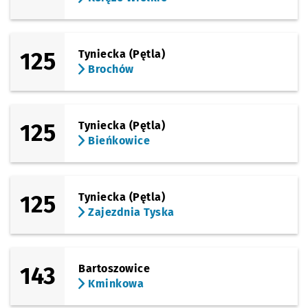
(Buforowa)
Sprawdź prop
Lutosławski
Czas pr
Lutosławskiego
7'
(Buforowa)
125
Tyniecka (Pętla)
Sprawdź prop
Kopycińskie
Czas prz
Kopycińskiego
9'
Brochów
(Kajdasza)
Sprawdź propo
Jagodno (P+R)
Czas prz
Jagodno (P+R)
10'
125
Tyniecka (Pętla)
Bieńkowice
125
Tyniecka (Pętla)
Zajezdnia Tyska
143
Bartoszowice
Kminkowa