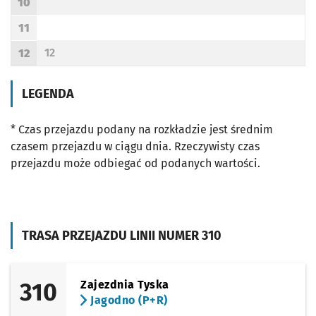
10
Godzina odjazdu
11
Godzina odjazdu
12
12
Odjazd
minut po godzinie 12
Godzina odjazdu
LEGENDA
* Czas przejazdu podany na rozkładzie jest średnim
czasem przejazdu w ciągu dnia. Rzeczywisty czas
przejazdu może odbiegać od podanych wartości.
TRASA PRZEJAZDU LINII NUMER 310
310
Zajezdnia Tyska
Jagodno (P+R)