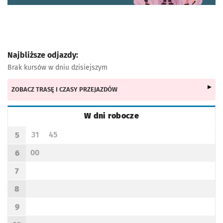
Najbliższe odjazdy:
Brak kursów w dniu dzisiejszym
ZOBACZ TRASĘ I CZASY PRZEJAZDÓW
W dni robocze
Rozkład jazdy -
W dni robocze
31
45
5
Odjazd
minut po godzinie 5
Odjazd
minut po godzinie 5
Godzina odjazdu
00
6
Odjazd
minut po godzinie 6
Godzina odjazdu
7
Godzina odjazdu
8
Godzina odjazdu
9
Godzina odjazdu