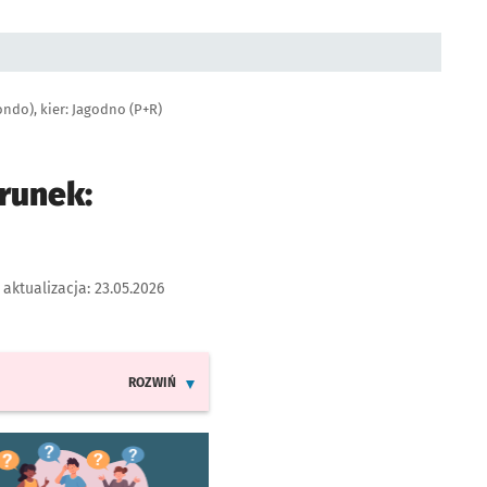
ndo), kier: Jagodno (P+R)
runek:
 aktualizacja:
23.05.2026
ROZWIŃ
INFORMACJE O ZMIANACH W ROZKŁADACH JAZDY LINI
worzy się w nowej karcie