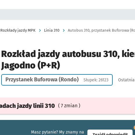
Rozkłady jazdy MPK
Linia 310
Autobus 310, przystanek Buforowa (Ro
Rozkład jazdy autobusu 310, kie
Jagodno (P+R)
Przystanek Buforowa (Rondo)
Słupek: 26123
Ostatnia
ładach
jazdy
linii 310
( 7 zmian )
Masz pytanie? My znamy na
- ot
Znajdź odpowiedź!