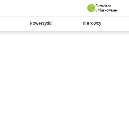
Powietrze
we Wrocławiu
munikacja
umiarkowane
Rowerzyści
Kierowcy