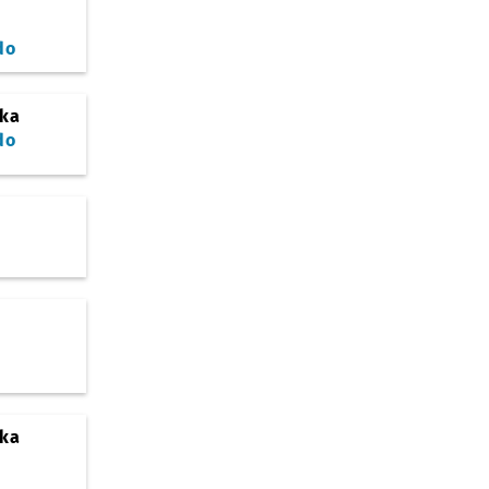
do
ska
do
ska