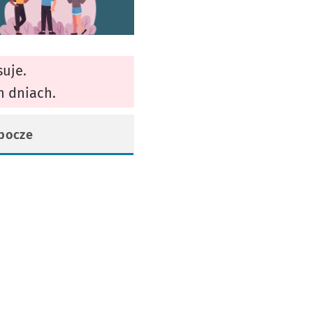
suje.
h dniach.
obocze