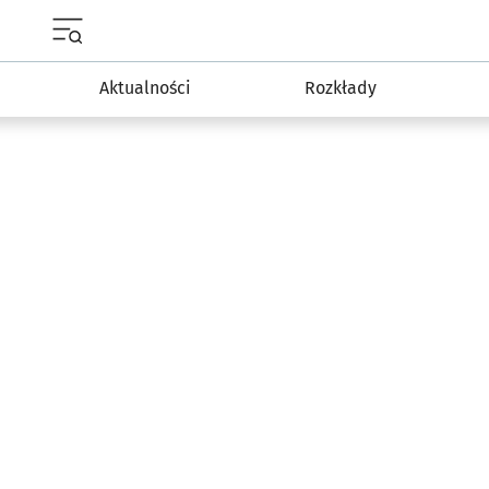
Menu główne portalu wroclaw.pl
Aktualności
Rozkłady