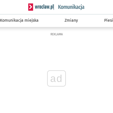
Serwis informacyjny wroclaw.pl podserwis: Ko
Komunikacja miejska
Zmiany
Piesi
REKLAMA
ad