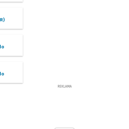
R)
do
do
REKLAMA