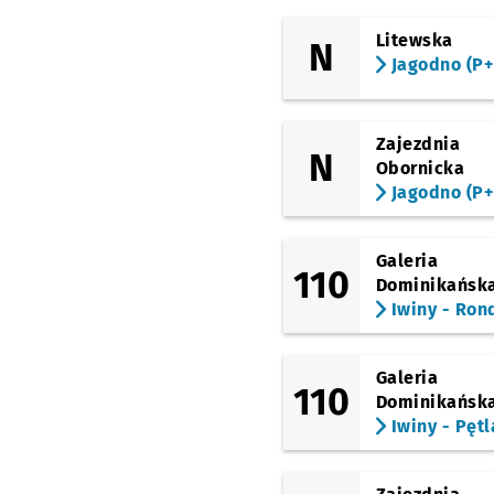
(Bardzka)
Bardzka (Cmentarz)
N
Litewska
N
Jagodno (P+
(Buforowa)
Buforowa (Rondo)
(Buforowa)
Zajezdnia
Konduktorska
N
Obornicka
(Buforowa)
Jagodno (P+
Lutosławskiego
(Buforowa)
Galeria
Kopycińskiego
110
Dominikańsk
(Kajdasza)
Iwiny - Ron
Jagodno (P+R)
Galeria
110
Dominikańsk
Iwiny - Pętl