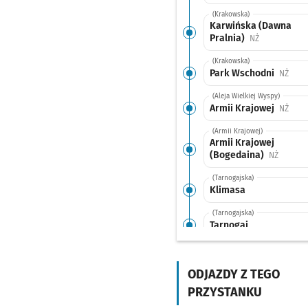
(Krakowska)
Karwińska (Dawna
Pralnia)
Przystanek n
NŻ
(Krakowska)
Park Wschodni
Przys
NŻ
(Aleja Wielkiej Wyspy)
Armii Krajowej
Przys
NŻ
(Armii Krajowej)
Armii Krajowej
(Bogedaina)
Przysta
NŻ
(Tarnogajska)
Klimasa
(Tarnogajska)
Tarnogaj
(Gazowa)
Złotostocka
Przystan
NŻ
ODJAZDY Z TEGO
(Bardzka)
PRZYSTANKU
Morwowa