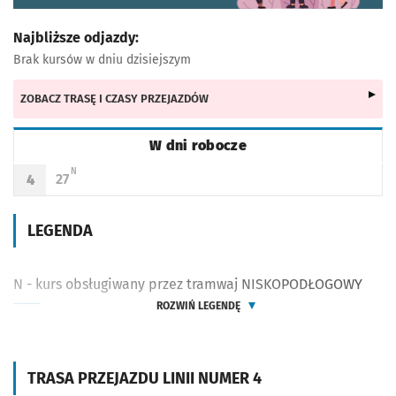
Najbliższe odjazdy:
Brak kursów w dniu dzisiejszym
ZOBACZ TRASĘ I CZASY PRZEJAZDÓW
W dni robocze
Rozkład jazdy -
W dni robocze
N - KURS OBSŁUGIWANY PRZEZ TRAMWAJ NISKOPODŁOGOWY
N
27
4
Odjazd
minut po godzinie 4
Godzina odjazdu
LEGENDA
N - kurs obsługiwany przez tramwaj NISKOPODŁOGOWY
ROZWIŃ LEGENDĘ
TRASA PRZEJAZDU LINII NUMER 4