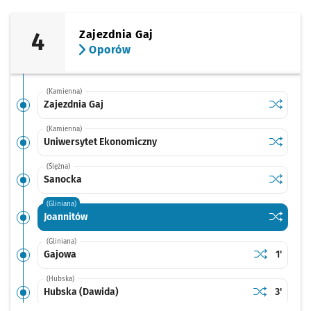
4
Zajezdnia Gaj
Oporów
(Kamienna)
Sprawdź p
Zajezdnia
Zajezdnia Gaj
(Kamienna)
Sprawdź p
Uniwersy
Uniwersytet Ekonomiczny
(Ślężna)
Sprawdź p
Sanocka
Sanocka
(Gliniana)
Sprawdź p
Joannitó
Joannitów
(Gliniana)
Sprawdź prop
Gajowa
Czas pr
Gajowa
1'
(Hubska)
Sprawdź prop
Hubska (Daw
Czas pr
Hubska (Dawida)
3'