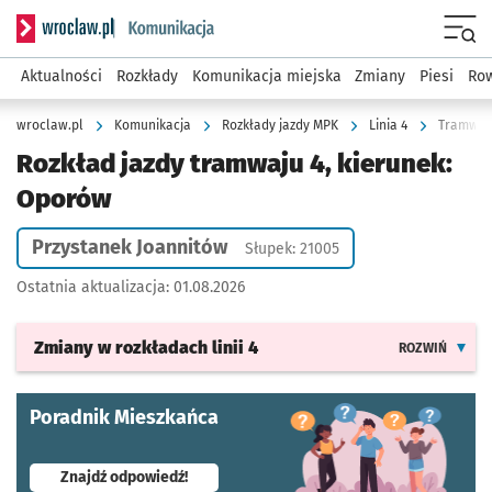
Serwis informacyjny wroclaw.pl podserwis: Komunikacja
Menu
Aktualności
Rozkłady
Komunikacja miejska
Zmiany
Piesi
Row
wroclaw.pl
Komunikacja
Rozkłady jazdy MPK
Linia 4
Tramwaj 
Rozkład jazdy tramwaju 4, kierunek:
Oporów
Przystanek Joannitów
Słupek: 21005
Ostatnia aktualizacja:
01.08.2026
Zmiany w rozkładach
linii 4
ROZWIŃ
Poradnik Mieszkańca
- otworzy się w nowej karcie
Znajdź odpowiedź!