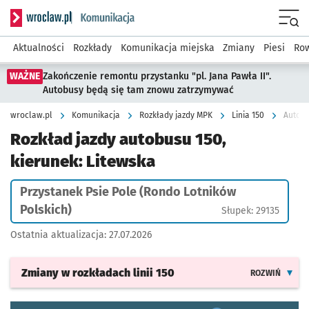
Serwis informacyjny wroclaw.pl podserwis: Komunikacja
Menu
Aktualności
Rozkłady
Komunikacja miejska
Zmiany
Piesi
Row
WAŻNE
Zakończenie remontu przystanku "pl. Jana Pawła II".
Autobusy będą się tam znowu zatrzymywać
wroclaw.pl
Komunikacja
Rozkłady jazdy MPK
Linia 150
Autobu
Rozkład jazdy autobusu 150,
kierunek: Litewska
Przystanek Psie Pole (Rondo Lotników
Polskich)
Słupek: 29135
Ostatnia aktualizacja:
27.07.2026
Zmiany w rozkładach
linii 150
ROZWIŃ