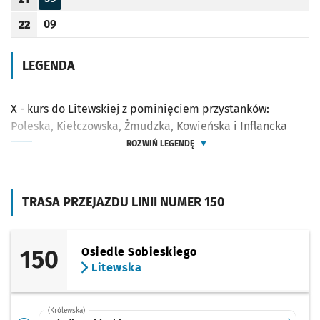
Odjazd
minut po godzinie 21
Godzina odjazdu
09
22
Odjazd
minut po godzinie 22
Godzina odjazdu
LEGENDA
X - kurs do Litewskiej z pominięciem przystanków:
Poleska, Kiełczowska, Żmudzka, Kowieńska i Inflancka
ROZWIŃ LEGENDĘ
TRASA PRZEJAZDU LINII NUMER 150
150
Osiedle Sobieskiego
Litewska
(Królewska)