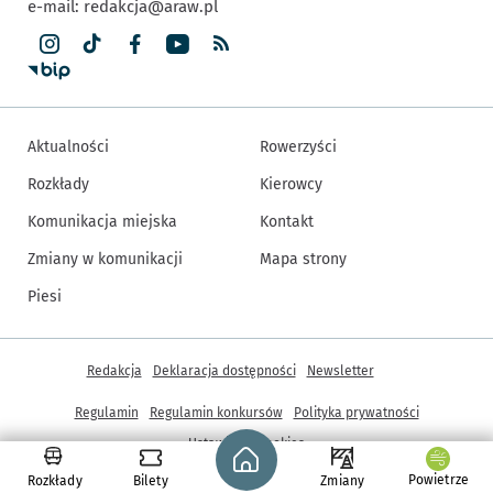
e-mail:
redakcja@araw.pl
Aktualności
Rowerzyści
Rozkłady
Kierowcy
Komunikacja miejska
Kontakt
Zmiany w komunikacji
Mapa strony
Piesi
Inne informacje
Redakcja
Deklaracja dostępności
Newsletter
Regulamin
Regulamin konkursów
Polityka prywatności
Strona główna - wroclaw.pl
Ustawienia cookies
Powietrze
Rozkłady
Bilety
Zmiany
© Copyright 2005-2026, ARAW S.A., Gmina Wrocław