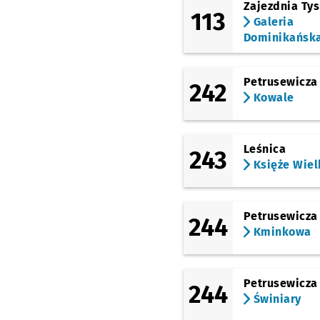
Zajezdnia Ty
113
Galeria
Dominikańsk
Petrusewicza
242
Kowale
Leśnica
243
Księże Wiel
Petrusewicza
244
Kminkowa
Petrusewicza
244
Świniary