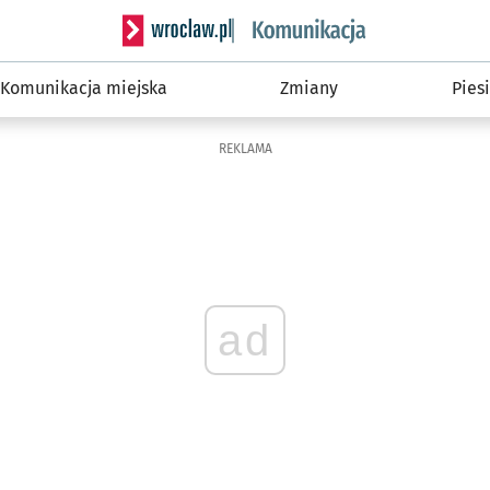
Serwis informacyjny wroclaw.pl podserwis: Ko
Komunikacja miejska
Zmiany
Piesi
REKLAMA
ad