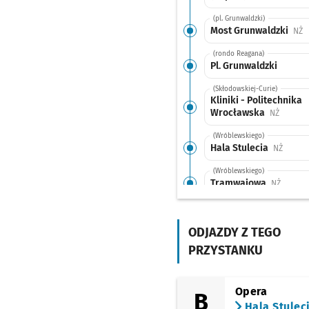
(pl. Grunwaldzki)
Most Grunwaldzki
P
NŻ
(rondo Reagana)
Pl. Grunwaldzki
(Skłodowskiej-Curie)
Kliniki - Politechnika
Wrocławska
Przysta
NŻ
(Wróblewskiego)
Hala Stulecia
Przyst
NŻ
(Wróblewskiego)
Tramwajowa
Przysta
NŻ
(Aleja Wielkiej Wyspy)
Chełmońskiego
Przy
NŻ
ODJAZDY Z TEGO
(Aleja Wielkiej Wyspy)
PRZYSTANKU
Biegasa
Przystanek n
NŻ
(Aleja Wielkiej Wyspy)
Międzyrzecka
Przyst
NŻ
Opera
B
Hala Stulec