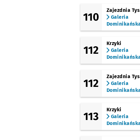
(Opolska)
Zajezdnia Ty
Zagłębiowska
Przys
NŻ
110
Galeria
(Opolska)
Dominikańsk
Sosnowiecka
Przyst
NŻ
(Opolska)
Brochowska
Przysta
NŻ
Krzyki
112
Galeria
(Tyska)
Dominikańsk
Zajezdnia Tyska
Zajezdnia Ty
112
Galeria
Dominikańsk
Krzyki
113
Galeria
Dominikańsk