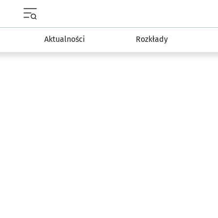
Menu główne portalu wroclaw.pl
Aktualności
Rozkłady