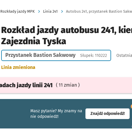
Rozkłady jazdy MPK
Linia 241
Autobus 241, przystanek Bastion Sakwo
Rozkład jazdy autobusu 241, kie
Zajezdnia Tyska
Przystanek Bastion Sakwowy
Słupek: 110222
Ostatnia
Linia zmieniona
ładach
jazdy
linii 241
( 11 zmian )
Masz pytanie? My znamy na
- ot
Znajdź odpowiedź!
nie odpowiedź!