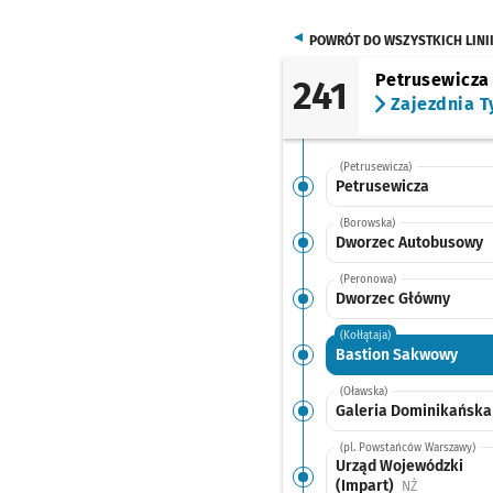
POWRÓT DO WSZYSTKICH LINI
Petrusewicza
241
Zajezdnia T
(Petrusewicza)
Petrusewicza
(Borowska)
Dworzec Autobusowy
(Peronowa)
Dworzec Główny
(Kołłątaja)
Bastion Sakwowy
(Oławska)
Galeria Dominikańska
(pl. Powstańców Warszawy)
Urząd Wojewódzki
(Impart)
Przystanek n
NŻ