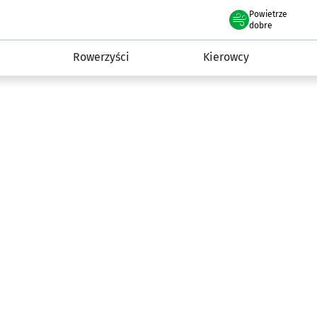
Powietrze
we Wrocławiu
munikacja
dobre
Rowerzyści
Kierowcy