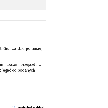
RUNWALDZKI PO TRASIE)
pl. Grunwaldzki po trasie)
dnim czasem przejazdu w
dbiegać od podanych