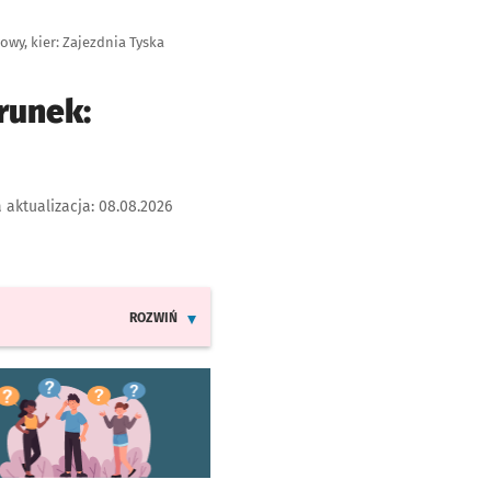
wy, kier: Zajezdnia Tyska
runek:
 aktualizacja:
08.08.2026
ROZWIŃ
INFORMACJE O ZMIANACH W ROZKŁADACH JAZDY LINII
worzy się w nowej karcie