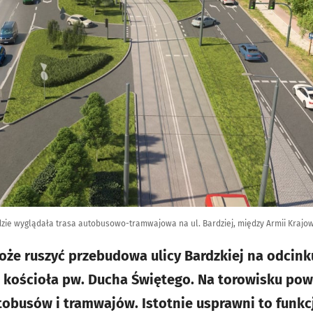
zie wyglądała trasa autobusowo-tramwajowa na ul. Bardziej, między Armii Krajow
oże ruszyć przebudowa ulicy Bardzkiej na odcink
u kościoła pw. Ducha Świętego. Na torowisku pow
tobusów i tramwajów. Istotnie usprawni to funk