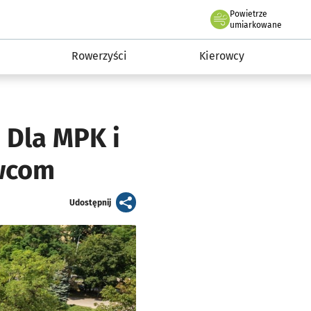
Powietrze
we Wrocławiu
munikacja
umiarkowane
Rowerzyści
Kierowcy
 Dla MPK i
owcom
artykuł
Udostępnij