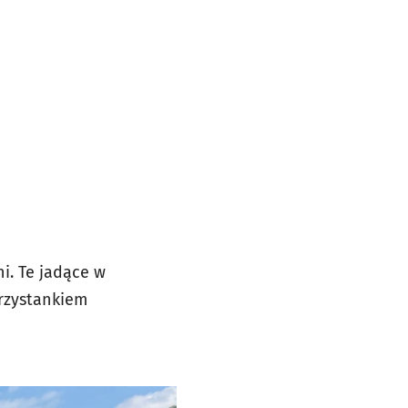
i. Te jadące w
przystankiem