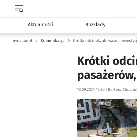
Menu główne portalu wroclaw.pl
Aktualności
Rozkłady
wroclaw.pl
Komunikacja
Krótki odcinek, ale ważna inwestyc
Krótki odci
pasażerów,
Data publikacji:
Autor:
13.09.2024 19:30 |
Bartosz Chocho
Kliknij, aby powiększyć