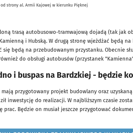
 od strony al. Armii Kajowej w kierunku Pięknej
loną trasą autobusowo-tramwajową dojadą (tak jak o
, Kamienną i Hubską. W drugą stronę wjeżdżać będą n
ć się będą na przebudowanym przystanku. Obecnie słu
również do obsługi autobusów (przystanek "Kamienna
no i buspas na Bardzkiej - będzie k
e mają przygotowany projekt budowlany oraz uzyskaną
ził inwestycję do realizacji. W najbliższym czasie zost
ę prac. Będzie on musiał jeszcze przygotować dokum