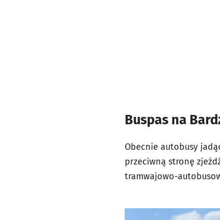
Buspas na Bardz
Obecnie autobusy jadące
przeciwną stronę zjeżd
tramwajowo-autobusowy