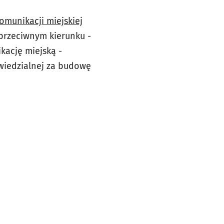
omunikacji miejskiej
 przeciwnym kierunku -
kację miejską -
owiedzialnej za budowę