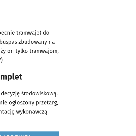
becnie tramwaje) do
a buspas zbudowany na
ży on tylko tramwajom,
")
omplet
 decyzję środowiskową.
anie ogłoszony przetarg,
entację wykonawczą.