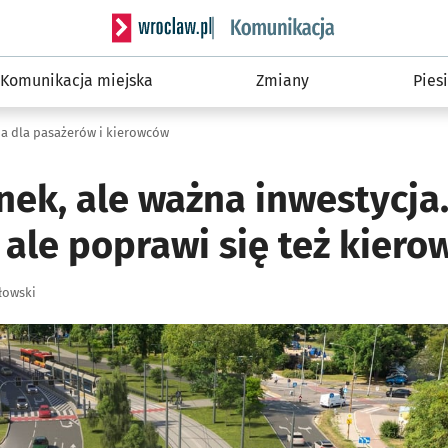
Serwis informacyjny wroclaw.pl podserwis: Ko
Komunikacja miejska
Zmiany
Piesi
ja dla pasażerów i kierowców
nek, ale ważna inwestycja.
 ale poprawi się też kier
łowski