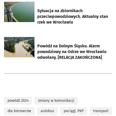
otworzy się w nowej karcie
Sytuacja na zbiornikach
przeciwpowodziowych. Aktualny stan
rzek we Wrocławiu
otworzy się w nowej karcie
Powódź na Dolnym Śląsku. Alarm
powodziowy na Odrze we Wrocławiu
odwołany. [RELACJA ZAKOŃCZONA]
powódź 2024
zmiany w komunikacji
dla kierowców
autobus
pociągi, PKP
transport