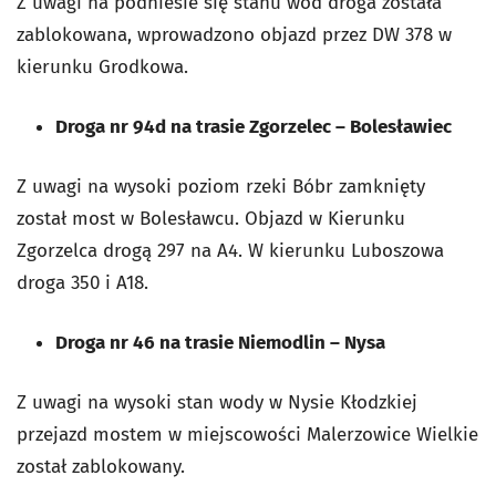
Z uwagi na podniesie się stanu wód droga została
zablokowana, wprowadzono objazd przez DW 378 w
kierunku Grodkowa.
Droga nr 94d na trasie Zgorzelec – Bolesławiec
Z uwagi na wysoki poziom rzeki Bóbr zamknięty
został most w Bolesławcu. Objazd w Kierunku
Zgorzelca drogą 297 na A4. W kierunku Luboszowa
droga 350 i A18.
Droga nr 46 na trasie Niemodlin – Nysa
Z uwagi na wysoki stan wody w Nysie Kłodzkiej
przejazd mostem w miejscowości Malerzowice Wielkie
został zablokowany.