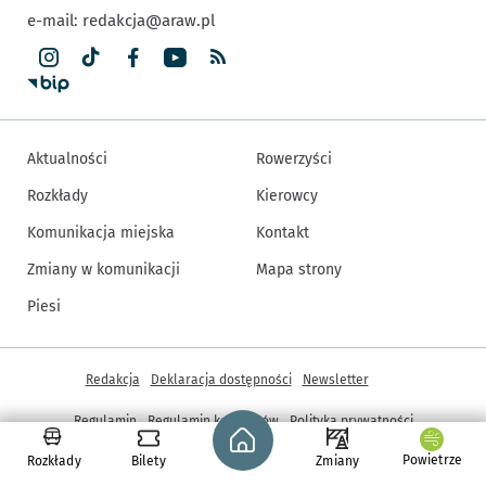
e-mail:
redakcja@araw.pl
Aktualności
Rowerzyści
Rozkłady
Kierowcy
Komunikacja miejska
Kontakt
Zmiany w komunikacji
Mapa strony
Piesi
Inne informacje
Redakcja
Deklaracja dostępności
Newsletter
Regulamin
Regulamin konkursów
Polityka prywatności
Strona główna - wroclaw.pl
Ustawienia cookies
Powietrze
Rozkłady
Bilety
Zmiany