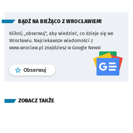
BĄDŹ NA BIEŻĄCO Z WROCŁAWIEM!
Kliknij „obserwuj”, aby wiedzieć, co dzieje się we
Wrocławiu.
Najciekawsze wiadomości z
www.wroclaw.pl znajdziesz w Google News!
profil
google news
serwisu wroclaw
Obserwuj
ZOBACZ TAKŻE