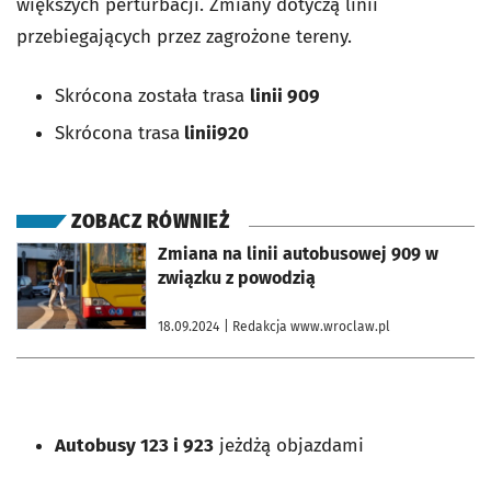
większych perturbacji. Zmiany dotyczą linii
przebiegających przez zagrożone tereny.
Skrócona została trasa
linii 909
Skrócona trasa
linii
920
ZOBACZ RÓWNIEŻ
otworzy się w nowej karcie
Zmiana na linii autobusowej 909 w
związku z powodzią
18.09.2024
| Redakcja www.wroclaw.pl
Autobusy 123 i 923
jeżdżą objazdami