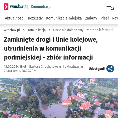
Serwis informacyjny wroclaw.pl podserwis: Komunikacja
Menu
Aktualności
Rozkłady
Komunikacja miejska
Zmiany
Piesi
Row
wroclaw.pl
Komunikacja
Gdzie nie dojedziemy - zebrane informacje o
Zamknięte drogi i linie kolejowe,
utrudnienia w komunikacji
podmiejskiej - zbiór informacji
Data publikacji:
Autor:
18.09.2024 13:43 |
Bartosz Chochołowski
|
aktualizacja:
artykuł
Udostępnij
2 lata temu, 18.09.2024
Kliknij, aby powiększyć