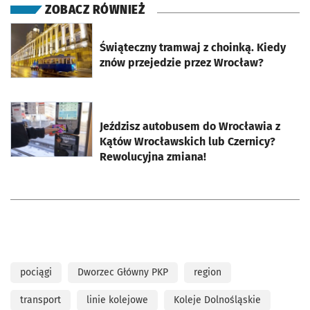
ZOBACZ RÓWNIEŻ
otworzy się w nowej karcie
Świąteczny tramwaj z choinką. Kiedy
znów przejedzie przez Wrocław?
otworzy się w nowej karcie
Jeździsz autobusem do Wrocławia z
Kątów Wrocławskich lub Czernicy?
Rewolucyjna zmiana!
pociągi
Dworzec Główny PKP
region
transport
linie kolejowe
Koleje Dolnośląskie