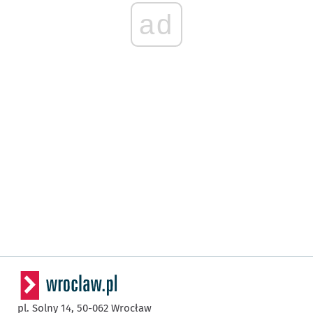
ad
pl. Solny 14,
50-062
Wrocław