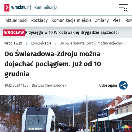
Serwis informacyjny wroclaw.pl podserwis: Komunikacja
Menu
Aktualności
Rozkłady
Komunikacja miejska
Zmiany
Piesi
Row
WROCŁAW
Przysięga w 10 Wrocławskiej Brygadzie Łączności
wroclaw.pl
Komunikacja
Do Świeradowa-Zdroju można dojechać pocią
Do Świeradowa-Zdroju można
dojechać pociągiem. Już od 10
grudnia
Data publikacji:
Autor:
artykuł
10.12.2023 11:30 |
Bartosz Chochołowski
Udostępnij
Kliknij, aby powiększyć