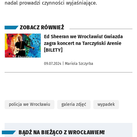
nadal prowadzi czynności wyjaśniające.
ZOBACZ RÓWNIEŻ
otworzy się w nowej karcie
Ed Sheeran we Wrocławiu! Gwiazda
zagra koncert na Tarczyński Arenie
[BILETY]
09.07.2024
| Mariola Szczyrba
policja we Wrocławiu
galeria zdjęć
wypadek
BĄDŹ NA BIEŻĄCO Z WROCŁAWIEM!