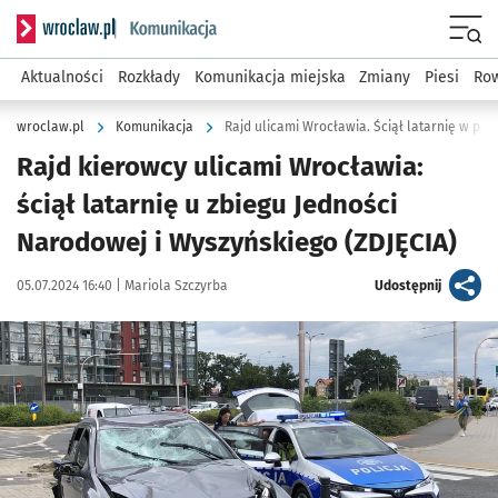
Serwis informacyjny wroclaw.pl podserwis: Komunikacja
Menu
Aktualności
Rozkłady
Komunikacja miejska
Zmiany
Piesi
Row
wroclaw.pl
Komunikacja
Rajd ulicami Wrocławia. Ściął latarnię w po
Rajd kierowcy ulicami Wrocławia:
ściął latarnię u zbiegu Jedności
Narodowej i Wyszyńskiego (ZDJĘCIA)
Data publikacji:
Autor:
artykuł
05.07.2024 16:40 |
Mariola Szczyrba
Udostępnij
Kliknij, aby zobaczyć galerię