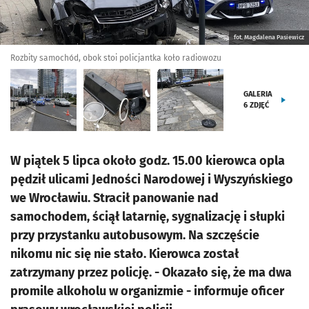
fot. Magdalena Pasiewicz
Rozbity samochód, obok stoi policjantka koło radiowozu
GALERIA
6
ZDJĘĆ
W piątek 5 lipca około godz. 15.00 kierowca opla
pędził ulicami Jedności Narodowej i Wyszyńskiego
we Wrocławiu. Stracił panowanie nad
samochodem, ściął latarnię, sygnalizację i słupki
przy przystanku autobusowym. Na szczęście
nikomu nic się nie stało. Kierowca został
zatrzymany przez policję. - Okazało się, że ma dwa
promile alkoholu w organizmie - informuje oficer