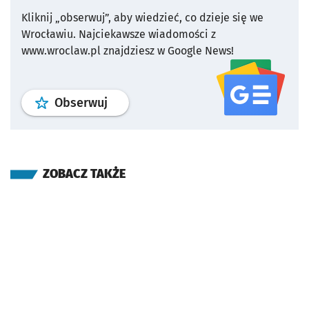
Kliknij „obserwuj”, aby wiedzieć, co dzieje się we
Wrocławiu.
Najciekawsze wiadomości z
www.wroclaw.pl znajdziesz w Google News!
profil
google news
serwisu wroclaw
Obserwuj
ZOBACZ TAKŻE