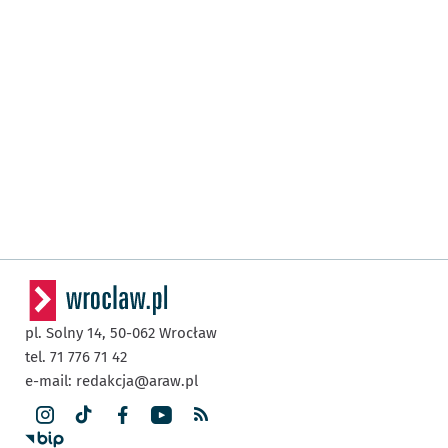
pl. Solny 14,
50-062
Wrocław
tel. 71 776 71 42
e-mail:
redakcja@araw.pl