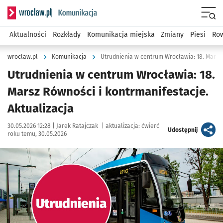
Serwis informacyjny wroclaw.pl podserwis: Komunikacja
Menu
Aktualności
Rozkłady
Komunikacja miejska
Zmiany
Piesi
Row
wroclaw.pl
Komunikacja
Utrudnienia w centrum Wrocławia: 18.
Marsz Równości i kontrmanifestacje.
Aktualizacja
Data publikacji:
Autor:
30.05.2026 12:28 |
Jarek Ratajczak
|
aktualizacja:
ćwierć
artykuł
Udostępnij
roku temu, 30.05.2026
Kliknij, aby powiększyć