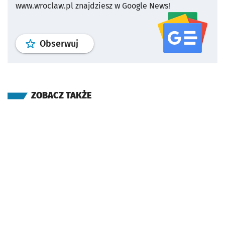
www.wroclaw.pl znajdziesz w Google News!
profil
google news
serwisu wroclaw
Obserwuj
ZOBACZ TAKŻE