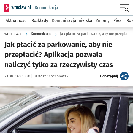
Serwis informacyjny wroclaw.pl podserwis: Komunikacja
Menu
Aktualności
Rozkłady
Komunikacja miejska
Zmiany
Piesi
Row
wroclaw.pl
Komunikacja
Jak płacić za parkowanie, aby nie
przepłacić? Aplikacja pozwala
naliczyć tylko za rzeczywisty czas
Data publikacji:
Autor:
artykuł
23.08.2023 13:30 |
Bartosz Chochołowski
Udostępnij
Kliknij, aby powiększyć