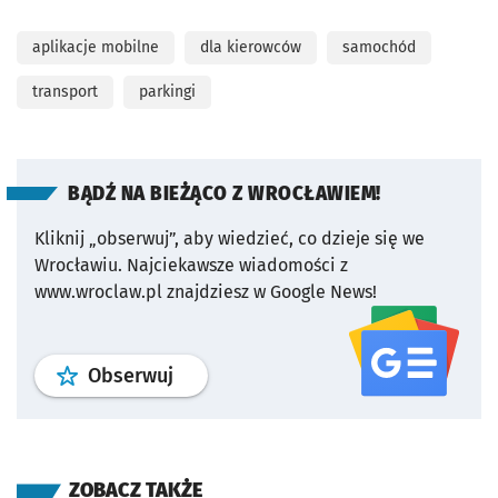
aplikacje mobilne
dla kierowców
samochód
transport
parkingi
BĄDŹ NA BIEŻĄCO Z WROCŁAWIEM!
Kliknij „obserwuj”, aby wiedzieć, co dzieje się we
Wrocławiu.
Najciekawsze wiadomości z
www.wroclaw.pl znajdziesz w Google News!
profil
google news
serwisu wroclaw
Obserwuj
ZOBACZ TAKŻE