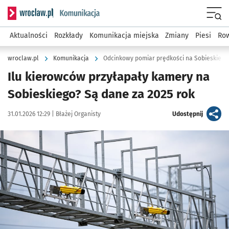
Serwis informacyjny wroclaw.pl podserwis: Komunikacja
Menu
Aktualności
Rozkłady
Komunikacja miejska
Zmiany
Piesi
Row
wroclaw.pl
Komunikacja
Odcinkowy pomiar prędkości na Sobieskiego
Ilu kierowców przyłapały kamery na
Sobieskiego? Są dane za 2025 rok
Data publikacji:
Autor:
artykuł
31.01.2026 12:29 |
Błażej Organisty
Udostępnij
Kliknij, aby powiększyć