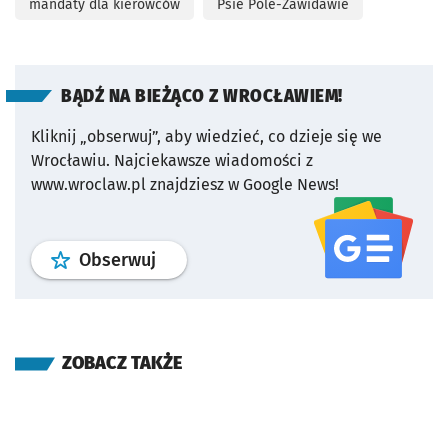
mandaty dla kierowców
Psie Pole-Zawidawie
BĄDŹ NA BIEŻĄCO Z WROCŁAWIEM!
Kliknij „obserwuj”, aby wiedzieć, co dzieje się we
Wrocławiu.
Najciekawsze wiadomości z
www.wroclaw.pl znajdziesz w Google News!
profil
google news
serwisu wroclaw
Obserwuj
ZOBACZ TAKŻE