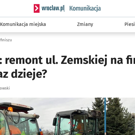
Serwis informacyjny wroclaw.pl podserwis: Ko
Komunikacja miejska
Zmiany
Piesi
finiszu
remont ul. Zemskiej na fi
az dzieje?
łowski