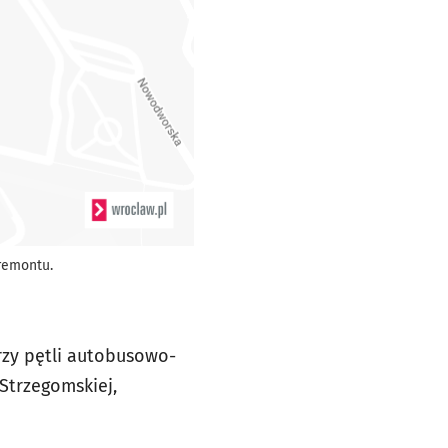
remontu.
rzy pętli autobusowo-
Strzegomskiej,