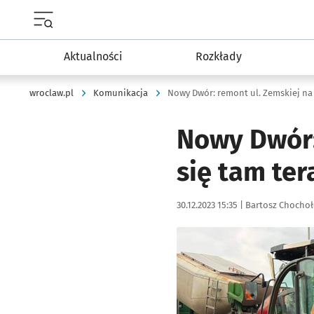
Menu główne portalu wroclaw.pl
Aktualności
Rozkłady
wroclaw.pl
Komunikacja
Nowy Dwór: remont ul. Zemskiej na 
Nowy Dwór: 
się tam ter
Data publikacji:
Autor:
30.12.2023 15:35 |
Bartosz Chocho
Kliknij, aby powiększyć