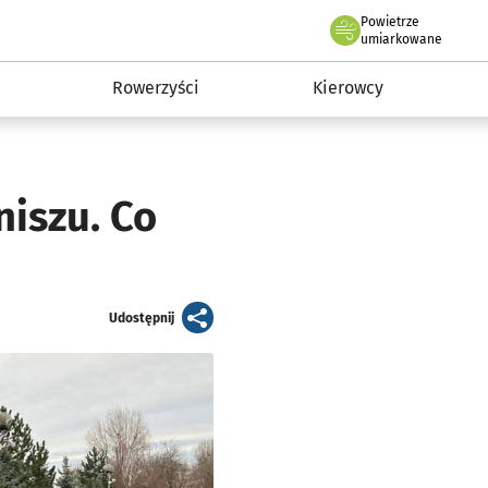
Powietrze
we Wrocławiu
munikacja
umiarkowane
Rowerzyści
Kierowcy
niszu. Co
artykuł
Udostępnij