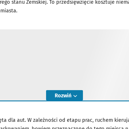
go stanu Zemskiej. To przedsięwzięcie kosztuje niemal
miasta.
Rozwiń
ęta dla aut. W zależności od etapu prac, ruchem kieru
 parkowaniem, bowiem przeznaczone do tego miejsca n