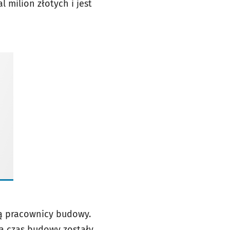
 milion złotych i jest
ją pracownicy budowy.
a czas budowy zostały