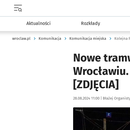
Menu główne portalu wroclaw.pl
Aktualności
Rozkłady
wroclaw.pl
Komunikacja
Komunikacja miejska
Kolejna 
Nowe tramw
Wrocławiu. 
[ZDJĘCIA]
Data publikacji:
Autor:
28.08.2024 11:00 |
Błażej Organist
Kliknij, aby zobaczyć galer