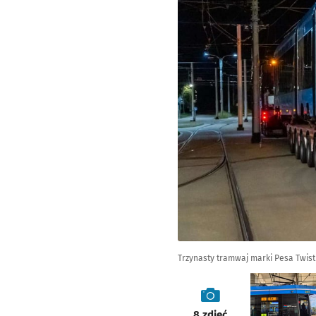
Trzynasty tramwaj marki Pesa Twis
galeria
8
zdjęć