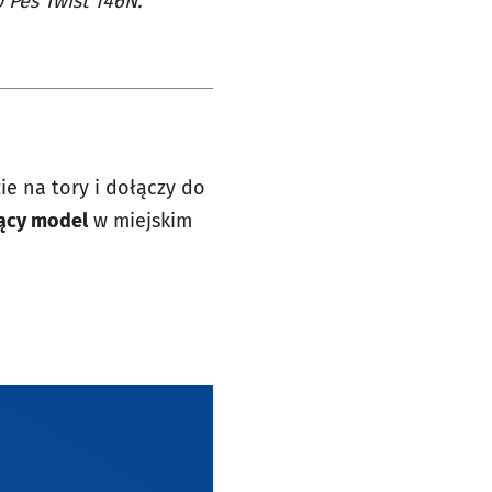
Pes Twist 146N.
ie na tory i dołączy do
jący model
w miejskim