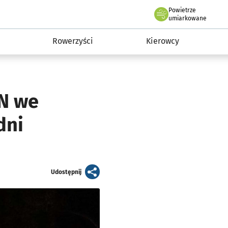
Powietrze
we Wrocławiu
munikacja
umiarkowane
Rowerzyści
Kierowcy
6N we
dni
artykuł
Udostępnij