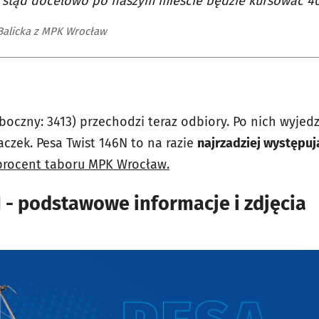
stąd docelowo po naszym mieście będzie kursować 40 
Balicka z MPK Wrocław
oczny: 3413) przechodzi teraz odbiory. Po nich wyjedz
iaczek. Pesa Twist 146N to na razie
najrzadziej występu
procent taboru MPK Wrocław.
 - podstawowe informacje i zdjęcia