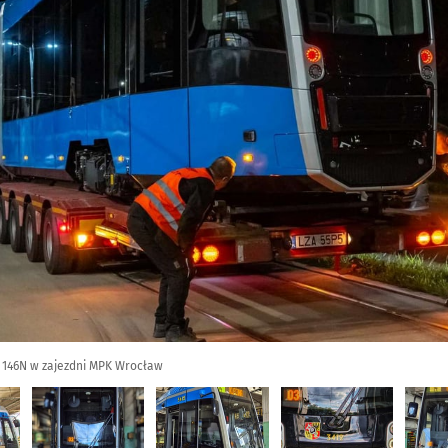
t 146N w zajezdni MPK Wrocław