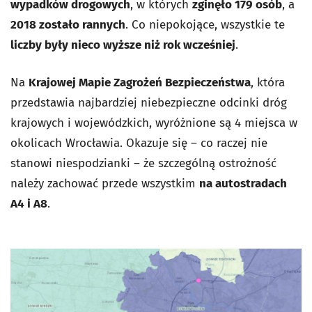
wypadków drogowych
, w których
zginęło 179 osób
, a
2018 zostało rannych
. Co niepokojące, wszystkie te
liczby były nieco wyższe niż rok wcześniej
.
Na
Krajowej Mapie Zagrożeń Bezpieczeństwa
, która
przedstawia najbardziej niebezpieczne odcinki dróg
krajowych i wojewódzkich, wyróżnione są 4 miejsca w
okolicach Wrocławia. Okazuje się – co raczej nie
stanowi niespodzianki – że szczególną ostrożność
należy zachować przede wszystkim
na autostradach
A4 i A8
.