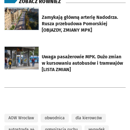
ZOBACZ RÓWNIEŻ
otworzy się w nowej karcie
Zamykają główną arterię Nadodrza.
Rusza przebudowa Pomorskiej
[OBJAZDY, ZMIANY MPK]
otworzy się w nowej karcie
Uwaga pasażerowie MPK. Dużo zmian
w kursowaniu autobusów i tramwajów
[LISTA ZMIAN]
AOW Wrocław
obwodnica
dla kierowców
autostrada a4
organizacja ruchu
wypadek