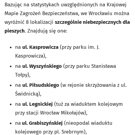
Bazując na statystykach uwzględnionych na Krajowej
Mapie Zagrożeń Bezpieczeństwa, we Wrocławiu można
wyróżnić 8 lokalizacji
szczególnie niebezpiecznych dla
pieszych
. Znajdują się one:
na
ul. Kasprowicza
(przy parku im. J.
Kasprowicza),
na
ul. Wyszyńskiego
(przy parku Stanisława
Tołpy),
na
ul. Piłsudskiego
(w rejonie skrzyżowania z ul.
Świdnicką),
na
ul. Legnickiej
(tuż za wiaduktem kolejowym
przy stacji Wrocław Mikołajów),
na
ul. Grabiszyńskiej
(nieopodal wiaduktu
kolejowego przy pl. Srebrnym),