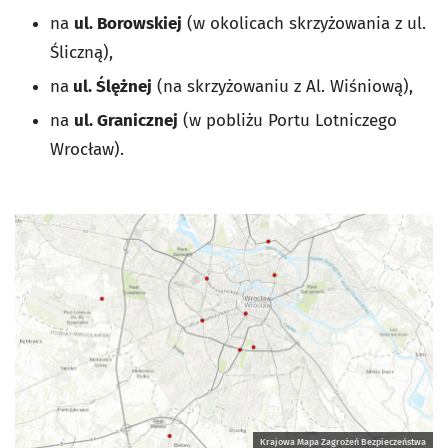
na
ul. Borowskiej
(w okolicach skrzyżowania z ul.
Śliczną),
na
ul. Ślężnej
(na skrzyżowaniu z Al. Wiśniową),
na
ul. Granicznej
(w pobliżu Portu Lotniczego
Wrocław).
Krajowa Mapa Zagrożeń Bezpieczeństwa