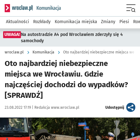
Serwis informacyjny wroclaw.pl podserwis: Komunikacja
Menu
Aktualności
Rozkłady
Komunikacja miejska
Zmiany
Piesi
Row
UWAGA!
Na autostradzie A4 pod Wrocławiem zderzyły się 4
samochody
wroclaw.pl
Komunikacja
Oto najbardziej niebezpieczne
miejsca we Wrocławiu. Gdzie
najczęściej dochodzi do wypadków?
[SPRAWDŹ]
Data publikacji:
Autor:
artykuł
23.08.2022 17:19 |
Redakcja www.wroclaw.pl
Udostępnij
Kliknij, aby powiększyć