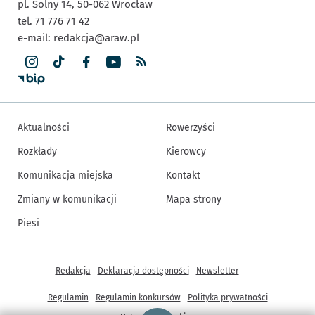
pl. Solny 14,
50-062
Wrocław
tel. 71 776 71 42
e-mail:
redakcja@araw.pl
Aktualności
Rowerzyści
Rozkłady
Kierowcy
Komunikacja miejska
Kontakt
Zmiany w komunikacji
Mapa strony
Piesi
Inne informacje
Redakcja
Deklaracja dostępności
Newsletter
Regulamin
Regulamin konkursów
Polityka prywatności