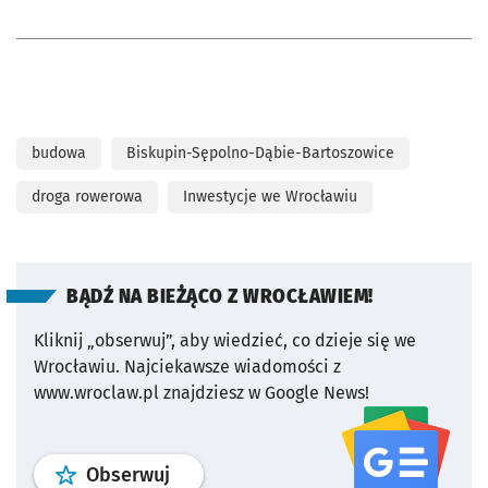
budowa
Biskupin-Sępolno-Dąbie-Bartoszowice
droga rowerowa
Inwestycje we Wrocławiu
BĄDŹ NA BIEŻĄCO Z WROCŁAWIEM!
Kliknij „obserwuj”, aby wiedzieć, co dzieje się we
Wrocławiu.
Najciekawsze wiadomości z
www.wroclaw.pl znajdziesz w Google News!
profil
google news
serwisu wroclaw
Obserwuj