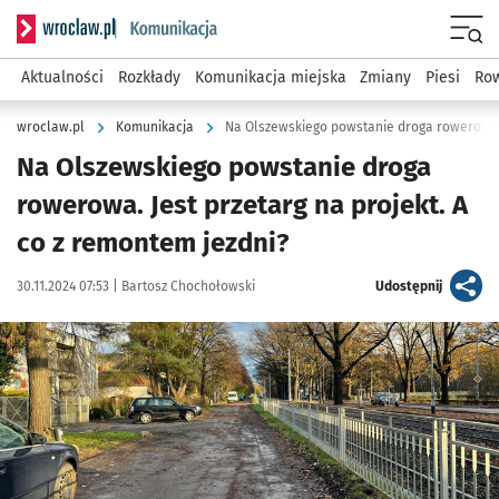
Serwis informacyjny wroclaw.pl podserwis: Komunikacja
Menu
Aktualności
Rozkłady
Komunikacja miejska
Zmiany
Piesi
Row
wroclaw.pl
Komunikacja
Na Olszewskiego powstanie droga rowerowa
Na Olszewskiego powstanie droga
rowerowa. Jest przetarg na projekt. A
co z remontem jezdni?
Data publikacji:
Autor:
artykuł
30.11.2024 07:53 |
Bartosz Chochołowski
Udostępnij
Kliknij, aby zobaczyć galerię