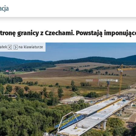
aw.pl podserwis: Komunikacja
tronę granicy z Czechami. Powstają imponujące
załek
na klawiaturze
jęcia.