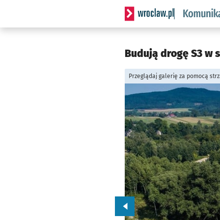
Serwis informacyjny wrocl
Budują drogę S3 w s
Przeglądaj galerię za pomocą str
Przejdź do poprzedniego zd