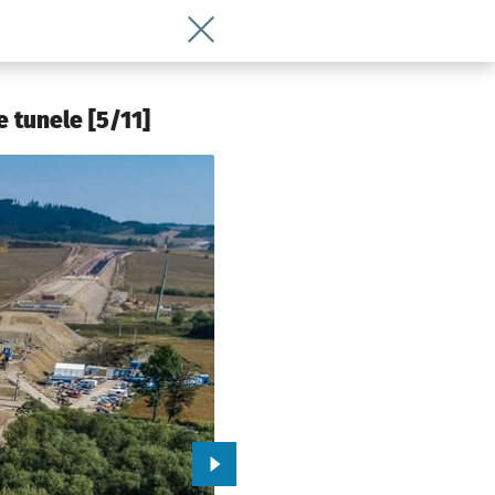
Wróć do artykułu Budują drogę S3 w s
 tunele [5/11]
Przejdź do kolejnego zdjęcia.