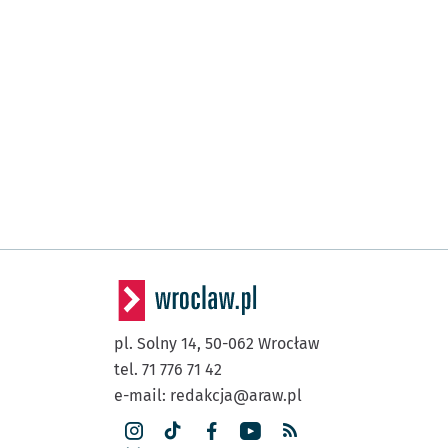
pl. Solny 14,
50-062
Wrocław
tel. 71 776 71 42
e-mail:
redakcja@araw.pl