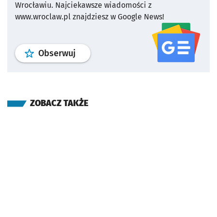
Wrocławiu.
Najciekawsze wiadomości z
www.wroclaw.pl znajdziesz w Google News!
profil
google news
serwisu wroclaw
Obserwuj
ZOBACZ TAKŻE