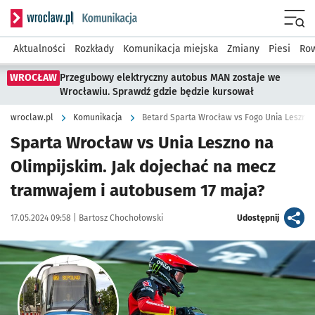
Serwis informacyjny wroclaw.pl podserwis: Komunikacja
Menu
Aktualności
Rozkłady
Komunikacja miejska
Zmiany
Piesi
Row
WROCŁAW
Przegubowy elektryczny autobus MAN zostaje we
Wrocławiu. Sprawdź gdzie będzie kursował
wroclaw.pl
Komunikacja
Betard Sparta Wrocław vs Fogo Unia Leszno.
Sparta Wrocław vs Unia Leszno na
Olimpijskim. Jak dojechać na mecz
tramwajem i autobusem 17 maja?
Data publikacji:
Autor:
artykuł
17.05.2024 09:58 |
Bartosz Chochołowski
Udostępnij
Kliknij, aby powiększyć