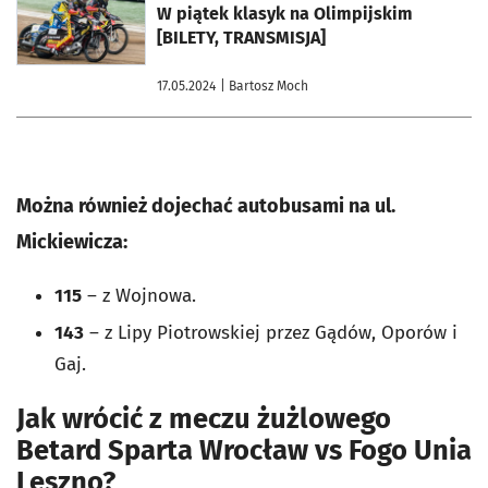
W piątek klasyk na Olimpijskim
[BILETY, TRANSMISJA]
17.05.2024
| Bartosz Moch
Można również dojechać autobusami na ul.
Mickiewicza:
115
– z Wojnowa.
143
– z Lipy Piotrowskiej przez Gądów, Oporów i
Gaj.
Jak wrócić z meczu żużlowego
Betard Sparta Wrocław vs Fogo Unia
Leszno?