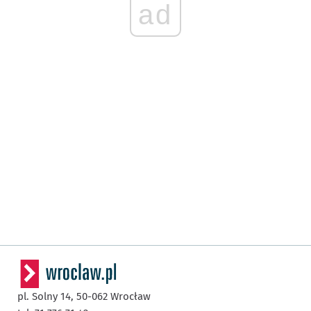
ad
pl. Solny 14,
50-062
Wrocław