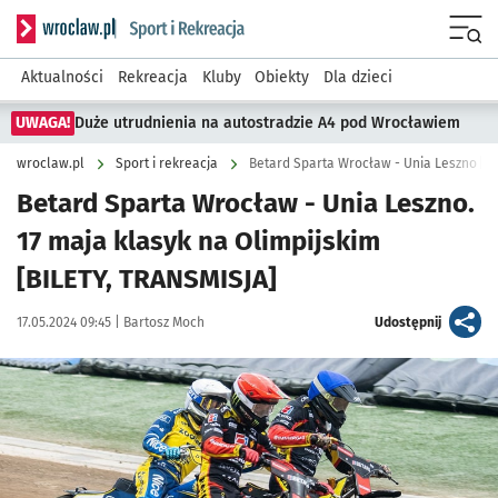
Serwis informacyjny wroclaw.pl podserwis: Sport i rekreacja
Menu
Aktualności
Rekreacja
Kluby
Obiekty
Dla dzieci
UWAGA!
Duże utrudnienia na autostradzie A4 pod Wrocławiem
wroclaw.pl
Sport i rekreacja
Betard Sparta Wrocław - Unia Leszno [BI
Betard Sparta Wrocław - Unia Leszno.
17 maja klasyk na Olimpijskim
[BILETY, TRANSMISJA]
Data publikacji:
Autor:
artykuł
17.05.2024 09:45 |
Bartosz Moch
Udostępnij
Kliknij, aby powiększyć