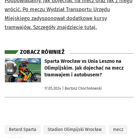
Podpowiadamy, jak dojechać na mecz oraz jak z niego
wrócić. Po meczu Wydział Transportu Urzędu
Miejskiego zadysponował dodatkowe kursy
tramwajów. Szczegóły znajdziecie tutaj.
ZOBACZ RÓWNIEŻ
otworzy się w nowej karcie
Sparta Wrocław vs Unia Leszno na
Olimpijskim. Jak dojechać na mecz
tramwajem i autobusem?
17.05.2024
| Bartosz Chochołowski
Betard Sparta
Stadion Olimpijski Wrocław
mecz