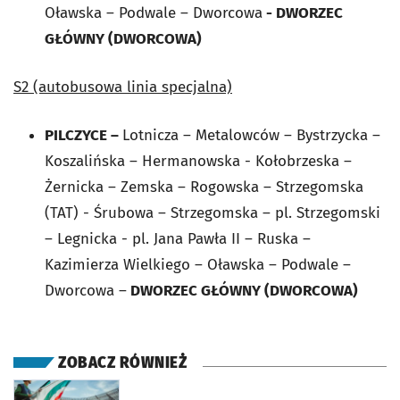
Oławska – Podwale – Dworcowa
- DWORZEC
GŁÓWNY (DWORCOWA)
S2 (autobusowa linia specjalna)
PILCZYCE –
Lotnicza – Metalowców – Bystrzycka –
Koszalińska – Hermanowska - Kołobrzeska –
Żernicka – Zemska – Rogowska – Strzegomska
(TAT) - Śrubowa – Strzegomska – pl. Strzegomski
– Legnicka - pl. Jana Pawła II – Ruska –
Kazimierza Wielkiego – Oławska – Podwale –
Dworcowa –
DWORZEC GŁÓWNY (DWORCOWA)
ZOBACZ RÓWNIEŻ
otworzy się w nowej karcie