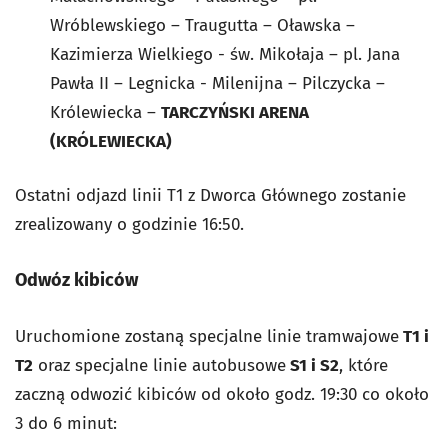
Wróblewskiego – Traugutta – Oławska –
Kazimierza Wielkiego - św. Mikołaja – pl. Jana
Pawła II – Legnicka - Milenijna – Pilczycka –
Królewiecka –
TARCZYŃSKI ARENA
(KRÓLEWIECKA)
Ostatni odjazd linii T1 z Dworca Głównego zostanie
zrealizowany o godzinie 16:50.
Odwóz kibiców
Uruchomione zostaną specjalne linie tramwajowe
T1 i
T2
oraz specjalne linie autobusowe
S1 i S2
, które
zaczną odwozić kibiców od około godz. 19:30 co około
3 do 6 minut: