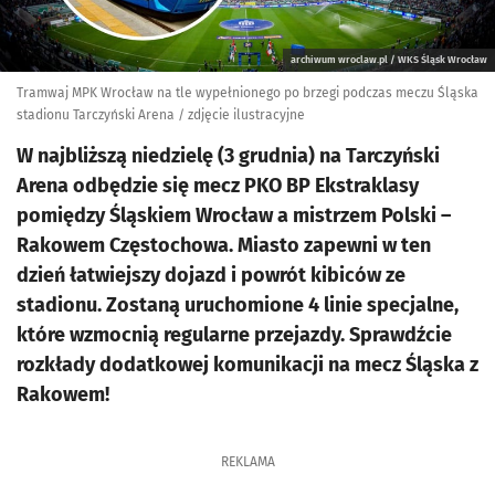
archiwum wroclaw.pl / WKS Śląsk Wrocław
Tramwaj MPK Wrocław na tle wypełnionego po brzegi podczas meczu Śląska
stadionu Tarczyński Arena / zdjęcie ilustracyjne
W najbliższą niedzielę (3 grudnia) na Tarczyński
Arena odbędzie się mecz PKO BP Ekstraklasy
pomiędzy Śląskiem Wrocław a mistrzem Polski –
Rakowem Częstochowa. Miasto zapewni w ten
dzień łatwiejszy dojazd i powrót kibiców ze
stadionu. Zostaną uruchomione 4 linie specjalne,
które wzmocnią regularne przejazdy. Sprawdźcie
rozkłady dodatkowej komunikacji na mecz Śląska z
Rakowem!
REKLAMA