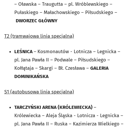
– Oławska – Traugutta – pl. Wróblewskiego –
Pułaskiego – Małachowskiego – Piłsudskiego –
DWORZEC GŁÓWNY
T2 (tramwajowa linia specjalna)
LEŚNICA
–
Kosmonautów - Lotnicza – Legnicka –
pl. Jana Pawła II – Podwale – Piłsudskiego –
Kołłątaja – Skargi – Bł. Czesława –
GALERIA
DOMINIKAŃSKA
S1 (autobusowa linia specjalna)
TARCZYŃSKI ARENA (KRÓLEWIECKA)
–
Królewiecka – Aleja Śląska - Lotnicza - Legnicka –
pl. Jana Pawła II – Ruska – Kazimierza Wielkiego –