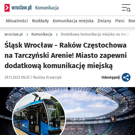
Serwis informacyjny wroclaw.pl podserwis: Komunikacja
Menu
Aktualności
Rozkłady
Komunikacja miejska
Zmiany
Piesi
Row
wroclaw.pl
Komunikacja
Dodatkowa komunikacja miejska na mecz Śl
Śląsk Wrocław - Raków Częstochowa
na Tarczyński Arenie! Miasto zapewni
dodatkową komunikację miejską
Data publikacji:
Autor:
artykuł
29.11.2023 06:25 |
Paulina Krawczyk
Udostępnij
Kliknij, aby powiększyć