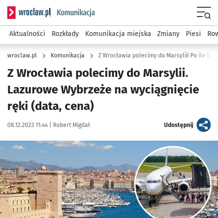
Serwis informacyjny wroclaw.pl podserwis: Komunikacja
Menu
Aktualności
Rozkłady
Komunikacja miejska
Zmiany
Piesi
Row
wroclaw.pl
Komunikacja
Z Wrocławia polecimy do Marsylii! Po ile bile
Z Wrocławia polecimy do Marsylii.
Lazurowe Wybrzeże na wyciągnięcie
ręki (data, cena)
Data publikacji:
Autor:
artykuł
08.12.2023 11:44 |
Robert Migdał
Udostępnij
Kliknij, aby powiększyć