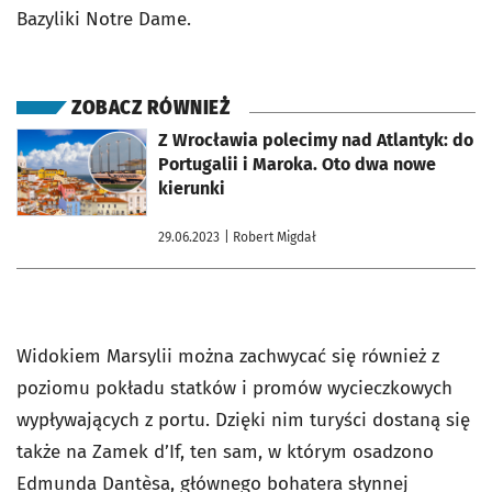
Bazyliki Notre Dame.
ZOBACZ RÓWNIEŻ
otworzy się w nowej karcie
Z Wrocławia polecimy nad Atlantyk: do
Portugalii i Maroka. Oto dwa nowe
kierunki
29.06.2023
| Robert Migdał
Widokiem Marsylii można zachwycać się również z
poziomu pokładu statków i promów wycieczkowych
wypływających z portu. Dzięki nim turyści dostaną się
także na Zamek d’If, ten sam, w którym osadzono
Edmunda Dantèsa, głównego bohatera słynnej