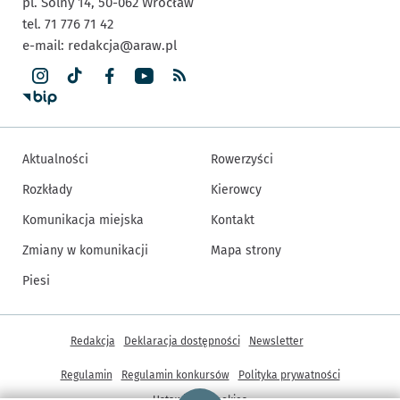
pl. Solny 14,
50-062
Wrocław
tel. 71 776 71 42
e-mail:
redakcja@araw.pl
Aktualności
Rowerzyści
Rozkłady
Kierowcy
Komunikacja miejska
Kontakt
Zmiany w komunikacji
Mapa strony
Piesi
Inne informacje
Redakcja
Deklaracja dostępności
Newsletter
Regulamin
Regulamin konkursów
Polityka prywatności
Strona główna - wroclaw.pl
Ustawienia cookies