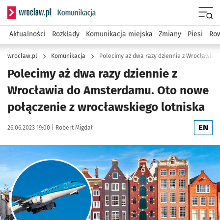
Serwis informacyjny wroclaw.pl podserwis: Komunikacja
Menu
Aktualności
Rozkłady
Komunikacja miejska
Zmiany
Piesi
Row
wroclaw.pl
Komunikacja
Polecimy aż dwa razy dziennie z
Wrocławia do Amsterdamu. Oto nowe
połączenie z wrocławskiego lotniska
EN
Data publikacji:
Autor:
26.06.2023 19:00 |
Robert Migdał
Kliknij, aby powiększyć