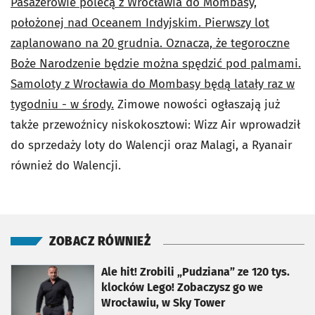
Pasażerowie polecą z Wrocławia do Mombasy,
położonej nad Oceanem Indyjskim. Pierwszy lot
zaplanowano na 20 grudnia. Oznacza, że tegoroczne
Boże Narodzenie będzie można spędzić pod palmami.
Samoloty z Wrocławia do Mombasy będą latały raz w
tygodniu - w środy.
Zimowe nowości ogłaszają już
także przewoźnicy niskokosztowi: Wizz Air wprowadził
do sprzedaży loty do Walencji oraz Malagi, a Ryanair
również do Walencji.
ZOBACZ RÓWNIEŻ
otworzy się w nowej karcie
Ale hit! Zrobili „Pudziana” ze 120 tys.
klocków Lego! Zobaczysz go we
Wrocławiu, w Sky Tower