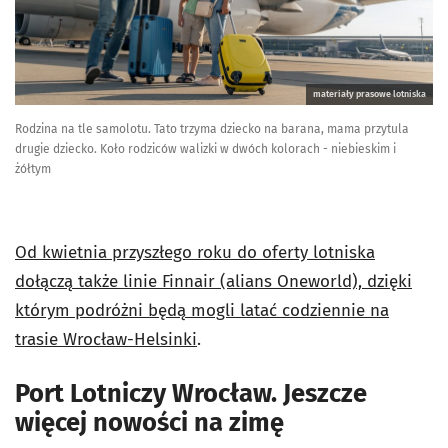
materiały prasowe lotniska
Rodzina na tle samolotu. Tato trzyma dziecko na barana, mama przytula
drugie dziecko. Koło rodziców walizki w dwóch kolorach - niebieskim i
żółtym
Od kwietnia przyszłego roku do oferty lotniska
dołączą także linie Finnair (alians Oneworld), dzięki
którym podróżni będą mogli latać codziennie na
trasie Wrocław-Helsinki
.
Port Lotniczy Wrocław. Jeszcze
więcej nowości na zimę