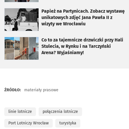
otworzy się w nowej karcie
Papież na Partynicach. Zobacz wystawę
unikatowych zdjęć Jana Pawła II z
wizyty we Wrocławiu
otworzy się w nowej karcie
Co to za tajemnicze drzwiczki przy Hali
Stulecia, w Rynku i na Tarczyński
Arena? Wyjaśniamy!
ŹRÓDŁO:
materiały prasowe
linie lotnicze
połączenia lotnicze
Port Lotniczy Wrocław
turystyka