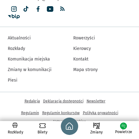
Aktualności
Rowerzyści
Rozkłady
Kierowcy
Komunikacja miejska
Kontakt
Zmiany w komunikacji
Mapa strony
Piesi
Inne informacje
Redakcja
Deklaracja dostępności
Newsletter
Regulamin
Regulamin konkursów
Polityka prywatności
Strona główna - wroclaw.pl
Ustawienia cookies
Powietrze
Rozkłady
Bilety
Zmiany
© Copyright 2005-2026, ARAW S.A., Gmina Wrocław