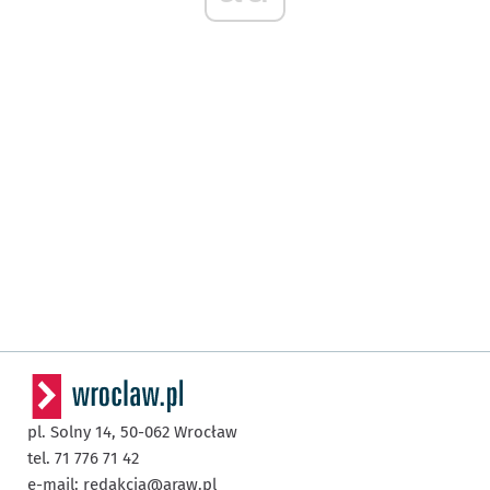
pl. Solny 14,
50-062
Wrocław
tel. 71 776 71 42
e-mail:
redakcja@araw.pl