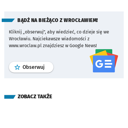
BĄDŹ NA BIEŻĄCO Z WROCŁAWIEM!
Kliknij „obserwuj”, aby wiedzieć, co dzieje się we
Wrocławiu.
Najciekawsze wiadomości z
www.wroclaw.pl znajdziesz w Google News!
profil
google news
serwisu wroclaw
Obserwuj
ZOBACZ TAKŻE