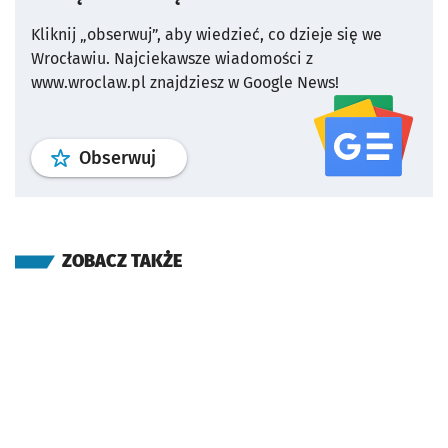
Kliknij „obserwuj”, aby wiedzieć, co dzieje się we
Wrocławiu.
Najciekawsze wiadomości z
www.wroclaw.pl znajdziesz w Google News!
profil
google news
serwisu wroclaw
Obserwuj
ZOBACZ TAKŻE