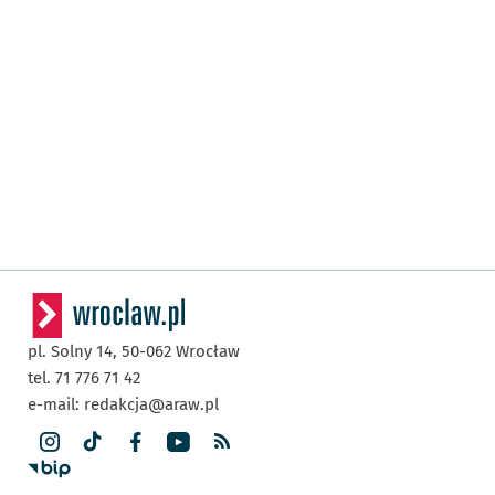
pl. Solny 14,
50-062
Wrocław
tel. 71 776 71 42
e-mail:
redakcja@araw.pl