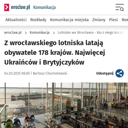
Serwis informacyjny wroclaw.pl podserwis: Komunikacja
Menu
Aktualności
Rozkłady
Komunikacja miejska
Zmiany
Piesi
Row
wroclaw.pl
Komunikacja
Lotnisko we Wrocławiu - kto z niego korzyst
Z wrocławskiego lotniska latają
obywatele 178 krajów. Najwięcej
Ukraińców i Brytyjczyków
Data publikacji:
Autor:
artykuł
04.03.2025 06:50 |
Bartosz Chochołowski
Udostępnij
Kliknij, aby powiększyć