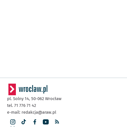
pl. Solny 14,
50-062
Wrocław
tel. 71 776 71 42
e-mail:
redakcja@araw.pl