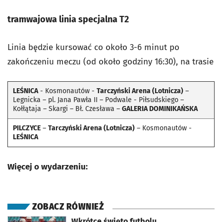
tramwajowa linia specjalna T2
Linia będzie kursować co około 3-6 minut po
zakończeniu meczu (od około godziny 16:30), na trasie
LEŚNICA
- Kosmonautów -
Tarczyński Arena (Lotnicza)
–
Legnicka – pl. Jana Pawła II – Podwale - Piłsudskiego –
Kołłątaja – Skargi – Bł. Czesława –
GALERIA DOMINIKAŃSKA
PILCZYCE
–
Tarczyński Arena (Lotnicza)
– Kosmonautów -
LEŚNICA
Więcej o wydarzeniu:
ZOBACZ RÓWNIEŻ
otworzy się w nowej karcie
Wkrótce święto futbolu