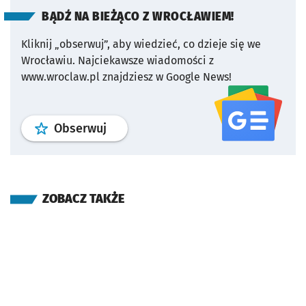
BĄDŹ NA BIEŻĄCO Z WROCŁAWIEM!
Kliknij „obserwuj”, aby wiedzieć, co dzieje się we
Wrocławiu.
Najciekawsze wiadomości z
www.wroclaw.pl znajdziesz w Google News!
profil
google news
serwisu wroclaw
Obserwuj
ZOBACZ TAKŻE