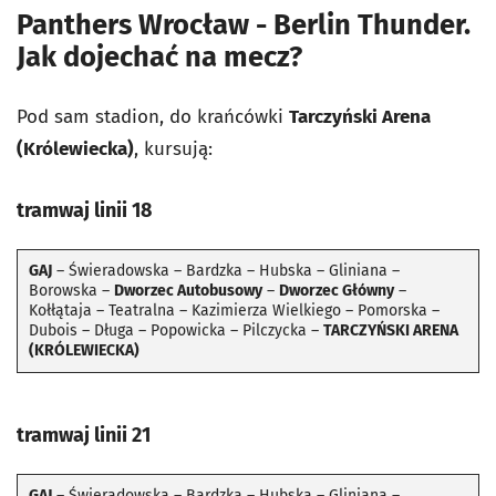
Panthers Wrocław - Berlin Thunder.
Jak dojechać na mecz?
Pod sam stadion, do krańcówki
Tarczyński Arena
(Królewiecka)
, kursują:
tramwaj linii 18
GAJ
– Świeradowska – Bardzka – Hubska – Gliniana –
Borowska –
Dworzec Autobusowy
–
Dworzec Główny
–
Kołłątaja – Teatralna – Kazimierza Wielkiego – Pomorska –
Dubois – Długa – Popowicka – Pilczycka –
TARCZYŃSKI ARENA
(KRÓLEWIECKA)
tramwaj linii 21
GAJ
– Świeradowska – Bardzka – Hubska – Gliniana –