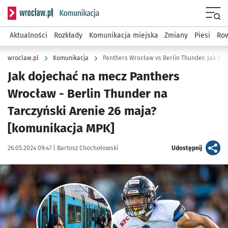
Serwis informacyjny wroclaw.pl podserwis: Komunikacja
Menu
Aktualności
Rozkłady
Komunikacja miejska
Zmiany
Piesi
Row
wroclaw.pl
Komunikacja
Panthers Wrocław vs Berlin Thunder. Jak do
Jak dojechać na mecz Panthers
Wrocław - Berlin Thunder na
Tarczyński Arenie 26 maja?
[komunikacja MPK]
Data publikacji:
Autor:
artykuł
26.05.2024 09:47 |
Bartosz Chochołowski
Udostępnij
Kliknij, aby powiększyć