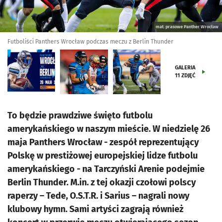
mat. prasowe Panther Wrocław
Futboliści Panthers Wrocław podczas meczu z Berlin Thunder
GALERIA
11
ZDJĘĆ
To będzie prawdziwe święto futbolu
amerykańskiego w naszym mieście. W niedzielę 26
maja Panthers Wrocław - zespół reprezentujący
Polskę w prestiżowej europejskiej lidze futbolu
amerykańskiego - na Tarczyński Arenie podejmie
Berlin Thunder. M.in. z tej okazji czołowi polscy
raperzy – Tede, O.S.T.R. i Sarius – nagrali nowy
klubowy hymn. Sami artyści zagrają również