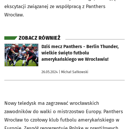
ekscytacji związanej ze współpracą z Panthers
Wrocław.
ZOBACZ RÓWNIEŻ
otworzy się w nowej karcie
Dziś mecz Panthers - Berlin Thunder,
wielkie święto futbolu
amerykańskiego we Wrocławiu!
26.05.2024
| Michał Sałkowski
Nowy teledysk ma zagrzewać wrocławskich
zawodników do walki o mistrzostwo Europy. Panthers
Wrocław to czołowy klub futbolu amerykańskiego w
Europie. Zespół reprezentuje Polskę w prestiżowych