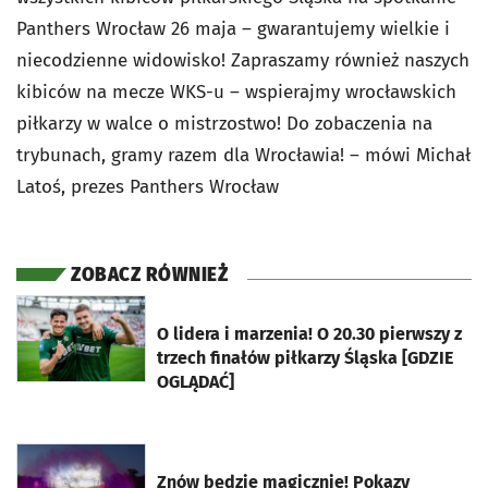
Panthers Wrocław 26 maja – gwarantujemy wielkie i
niecodzienne widowisko! Zapraszamy również naszych
kibiców na mecze WKS-u – wspierajmy wrocławskich
piłkarzy w walce o mistrzostwo! Do zobaczenia na
trybunach, gramy razem dla Wrocławia! – mówi Michał
Latoś, prezes Panthers Wrocław
ZOBACZ RÓWNIEŻ
otworzy się w nowej karcie
O lidera i marzenia! O 20.30 pierwszy z
trzech finałów piłkarzy Śląska [GDZIE
OGLĄDAĆ]
otworzy się w nowej karcie
Znów będzie magicznie! Pokazy