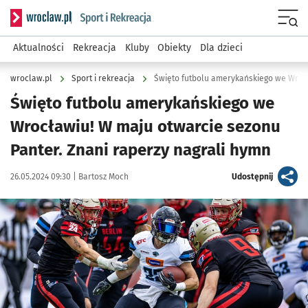
Serwis informacyjny wroclaw.pl podserwis: Sport i rekreacja
Menu
Aktualności
Rekreacja
Kluby
Obiekty
Dla dzieci
wroclaw.pl
Sport i rekreacja
Święto futbolu amerykańskiego we Wroc
Święto futbolu amerykańskiego we
Wrocławiu! W maju otwarcie sezonu
Panter. Znani raperzy nagrali hymn
Data publikacji:
Autor:
artykuł
26.05.2024 09:30 |
Bartosz Moch
Udostępnij
Kliknij, aby zobaczyć galerię