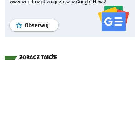
www.wroclaw.pl znajdziesz w Google News!
profil
google news
serwisu wroclaw
Obserwuj
ZOBACZ TAKŻE