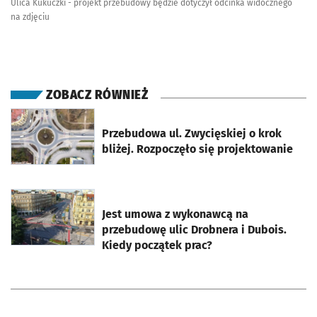
Ulica Kukuczki - projekt przebudowy będzie dotyczył odcinka widocznego
na zdjęciu
ZOBACZ RÓWNIEŻ
otworzy się w nowej karcie
Przebudowa ul. Zwycięskiej o krok
bliżej. Rozpoczęło się projektowanie
otworzy się w nowej karcie
Jest umowa z wykonawcą na
przebudowę ulic Drobnera i Dubois.
Kiedy początek prac?