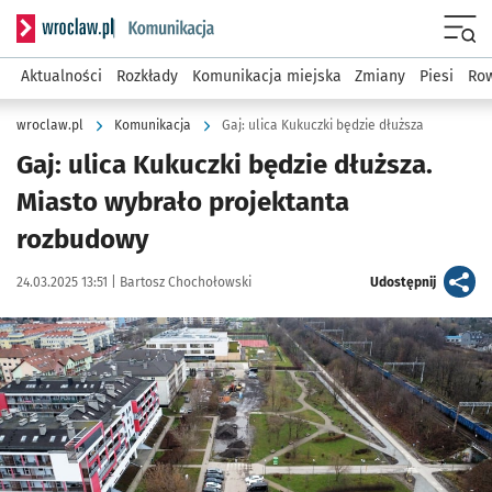
Serwis informacyjny wroclaw.pl podserwis: Komunikacja
Menu
Aktualności
Rozkłady
Komunikacja miejska
Zmiany
Piesi
Row
wroclaw.pl
Komunikacja
Gaj: ulica Kukuczki będzie dłuższa
Gaj: ulica Kukuczki będzie dłuższa.
Miasto wybrało projektanta
rozbudowy
Data publikacji:
Autor:
artykuł
24.03.2025 13:51 |
Bartosz Chochołowski
Udostępnij
Kliknij, aby powiększyć