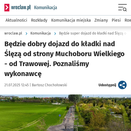
Serwis informacyjny wroclaw.pl podserwis: Komunikacja
Menu
Aktualności
Rozkłady
Komunikacja miejska
Zmiany
Piesi
Row
wroclaw.pl
Komunikacja
Będzie super dojazd do kładki nad Ślęzą od
Będzie dobry dojazd do kładki nad
Ślęzą od strony Muchoboru Wielkiego
- od Trawowej. Poznaliśmy
wykonawcę
Data publikacji:
Autor:
artykuł
21.07.2025 12:45 |
Bartosz Chochołowski
Udostępnij
Kliknij, aby zobaczyć galerię