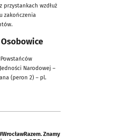
z przystankach wzdłuż
su zakończenia
ntów.
a Osobowice
. Powstańców
 Jedności Narodowej –
na (peron 2) – pl.
e
 #WrocławRazem. Znamy