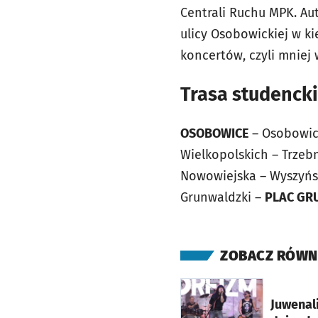
Centrali Ruchu MPK. Au
ulicy Osobowickiej w k
koncertów, czyli mniej 
Trasa studencki
OSOBOWICE
– Osobowick
Wielkopolskich – Trzeb
Nowowiejska – Wyszyńsk
Grunwaldzki –
PLAC GRU
ZOBACZ RÓWN
otworzy się w nowej ka
Juwenal