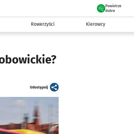
Powietrze
we Wrocławiu
munikacja
dobre
Rowerzyści
Kierowcy
sobowickie?
artykuł
Udostępnij