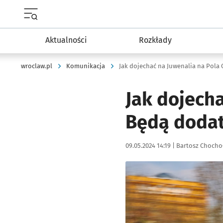
Menu główne portalu wroclaw.pl
Aktualności
Rozkłady
wroclaw.pl
Komunikacja
Jak dojechać na Juwenalia na Pola
Jak dojech
Będą doda
Data publikacji:
Autor:
09.05.2024 14:19 |
Bartosz Chocho
Kliknij, aby powiększyć