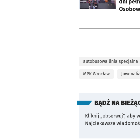
dni peł
Osobowi
autobusowa linia specjalna
MPK Wrocław
Juwenali
BĄDŹ NA BIEŻĄ
Kliknij „obserwuj”, aby 
Najciekawsze wiadomośc