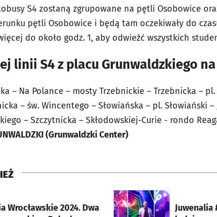
tobusy S4 zostaną zgrupowane na pętli Osobowice ora
ierunku pętli Osobowice i będą tam oczekiwały do cza
więcej do około godz. 1, aby odwieźć wszystkich stude
ej linii S4 z placu Grunwaldzkiego n
a – Na Polance – mosty Trzebnickie – Trzebnicka – pl
nicka – św. Wincentego – Słowiańska – pl. Słowiański –
iego – Szczytnicka – Skłodowskiej-Curie - rondo Reaga
NWALDZKI (Grunwaldzki Center)
IEŻ
rcie
otworzy się w nowej karci
ia Wrocławskie 2024. Dwa
Juwenalia