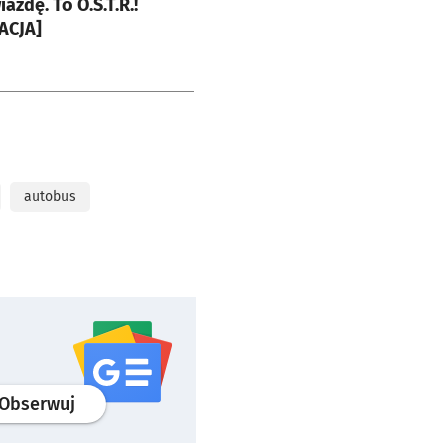
azdę. To O.S.T.R.!
ACJA]
autobus
profil
google news
serwisu wroclaw.pl
Obserwuj