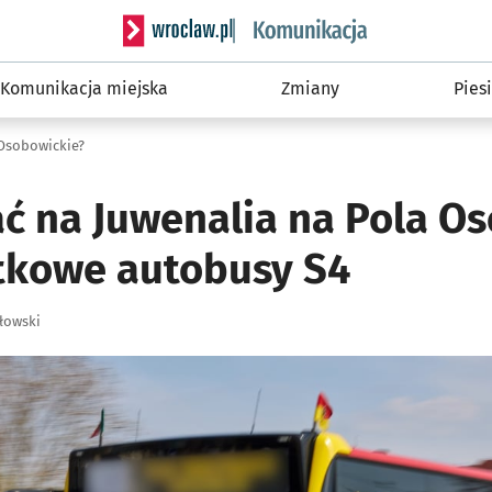
Serwis informacyjny wroclaw.pl podserwis: Ko
Komunikacja miejska
Zmiany
Piesi
 Osobowickie?
ać na Juwenalia na Pola O
tkowe autobusy S4
łowski