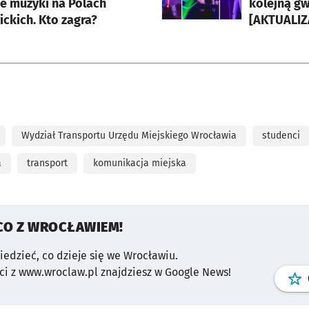
ne muzyki na Polach
kolejną gwi
ckich. Kto zagra?
[AKTUALIZ
Wydział Transportu Urzędu Miejskiego Wrocławia
studenci
a
transport
komunikacja miejska
CO Z WROCŁAWIEM!
wiedzieć, co dzieje się we Wrocławiu.
i z www.wroclaw.pl znajdziesz w Google News!