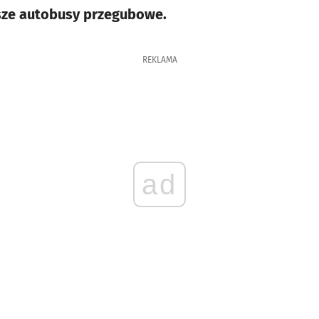
sze autobusy przegubowe.
REKLAMA
ad