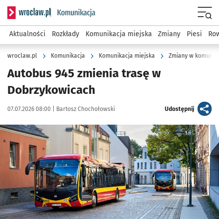
Serwis informacyjny wroclaw.pl podserwis: Komunikacja
Menu
Aktualności
Rozkłady
Komunikacja miejska
Zmiany
Piesi
Row
wroclaw.pl
Komunikacja
Komunikacja miejska
Zmiany w komunika
Autobus 945 zmienia trasę w
Dobrzykowicach
Data publikacji:
Autor:
artykuł
07.07.2026 08:00 |
Bartosz Chochołowski
Udostępnij
Kliknij, aby powiększyć