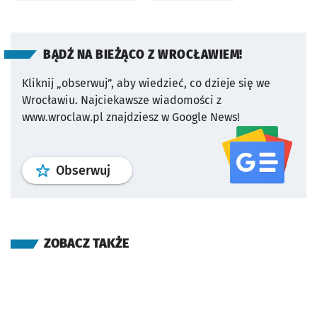
BĄDŹ NA BIEŻĄCO Z WROCŁAWIEM!
Kliknij „obserwuj”, aby wiedzieć, co dzieje się we
Wrocławiu.
Najciekawsze wiadomości z
www.wroclaw.pl znajdziesz w Google News!
profil
google news
serwisu wroclaw
Obserwuj
ZOBACZ TAKŻE