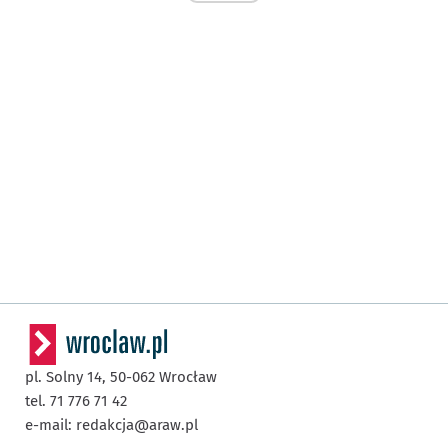
pl. Solny 14,
50-062
Wrocław
tel. 71 776 71 42
e-mail:
redakcja@araw.pl