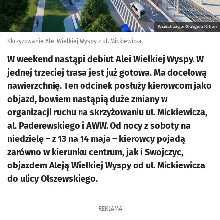
Wizualizacja: Grzegorz Kilian
Skrzyżowanie Alei Wielkiej Wyspy z ul. Mickiewicza.
W weekend nastąpi debiut Alei Wielkiej Wyspy. W
jednej trzeciej trasa jest już gotowa. Ma docelową
nawierzchnię. Ten odcinek posłuży kierowcom jako
objazd, bowiem nastąpią duże zmiany w
organizacji ruchu na skrzyżowaniu ul. Mickiewicza,
al. Paderewskiego i AWW. Od nocy z soboty na
niedzielę – z 13 na 14 maja – kierowcy pojadą
zarówno w kierunku centrum, jak i Swojczyc,
objazdem Aleją Wielkiej Wyspy od ul. Mickiewicza
do ulicy Olszewskiego.
REKLAMA