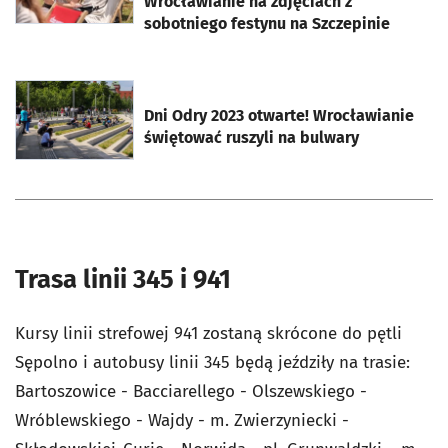
Wrocławianie na zdjęciach z
sobotniego festynu na Szczepinie
otworzy się w nowej karcie
Dni Odry 2023 otwarte! Wrocławianie
świętować ruszyli na bulwary
Trasa linii 345 i 941
Kursy linii strefowej 941 zostaną skrócone do pętli
Sępolno i autobusy linii 345 będą jeździły na trasie:
Bartoszowice - Bacciarellego - Olszewskiego -
Wróblewskiego - Wajdy - m. Zwierzyniecki -