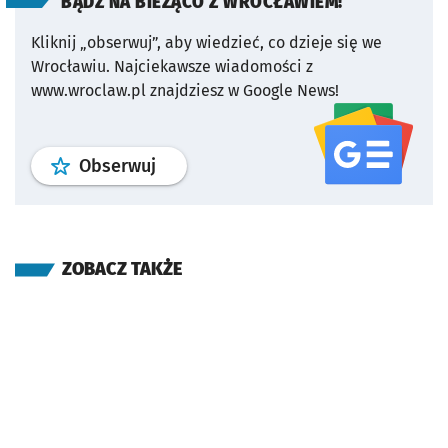
BĄDŹ NA BIEŻĄCO Z WROCŁAWIEM!
Kliknij „obserwuj”, aby wiedzieć, co dzieje się we
Wrocławiu.
Najciekawsze wiadomości z
www.wroclaw.pl znajdziesz w Google News!
profil
google news
serwisu wroclaw
Obserwuj
ZOBACZ TAKŻE