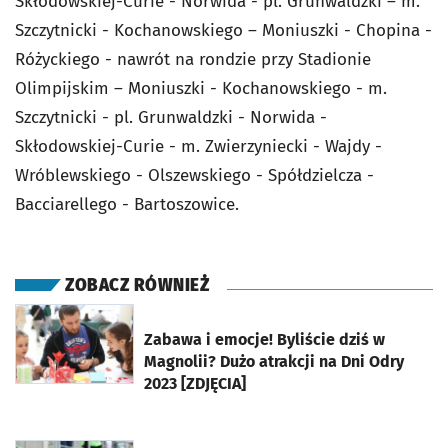
Skłodowskiej-Curie - Norwida - pl. Grunwaldzki – m.
Szczytnicki - Kochanowskiego – Moniuszki - Chopina -
Różyckiego - nawrót na rondzie przy Stadionie
Olimpijskim – Moniuszki - Kochanowskiego - m.
Szczytnicki - pl. Grunwaldzki - Norwida -
Skłodowskiej-Curie - m. Zwierzyniecki - Wajdy -
Wróblewskiego - Olszewskiego - Spółdzielcza -
Bacciarellego - Bartoszowice.
ZOBACZ RÓWNIEŻ
otworzy się w nowej karcie
Zabawa i emocje! Byliście dziś w
Magnolii? Dużo atrakcji na Dni Odry
2023 [ZDJĘCIA]