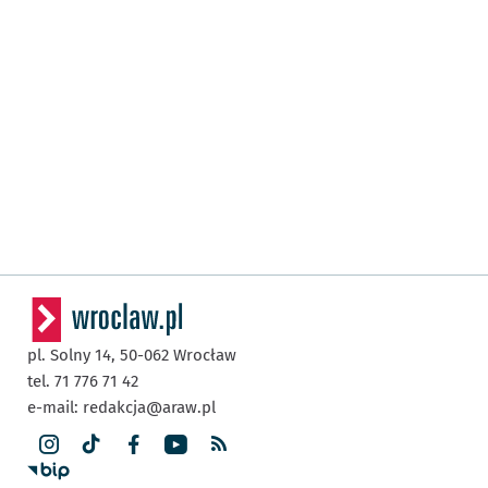
pl. Solny 14,
50-062
Wrocław
tel. 71 776 71 42
e-mail:
redakcja@araw.pl