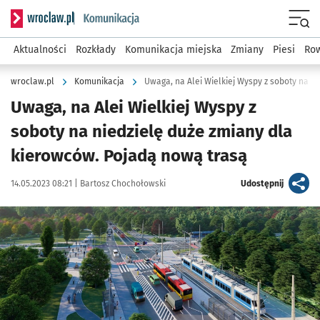
Serwis informacyjny wroclaw.pl podserwis: Komunikacja
Menu
Aktualności
Rozkłady
Komunikacja miejska
Zmiany
Piesi
Row
wroclaw.pl
Komunikacja
Uwaga, na Alei Wielkiej Wyspy z
soboty na niedzielę duże zmiany dla
kierowców. Pojadą nową trasą
Data publikacji:
Autor:
artykuł
14.05.2023 08:21 |
Bartosz Chochołowski
Udostępnij
Kliknij, aby powiększyć