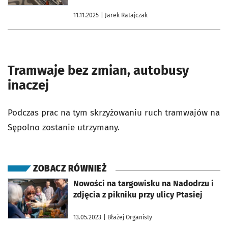
11.11.2025
| Jarek Ratajczak
Tramwaje bez zmian, autobusy
inaczej
Podczas prac na tym skrzyżowaniu ruch tramwajów na
Sępolno zostanie utrzymany.
ZOBACZ RÓWNIEŻ
otworzy się w nowej karcie
Nowości na targowisku na Nadodrzu i
zdjęcia z pikniku przy ulicy Ptasiej
13.05.2023
| Błażej Organisty