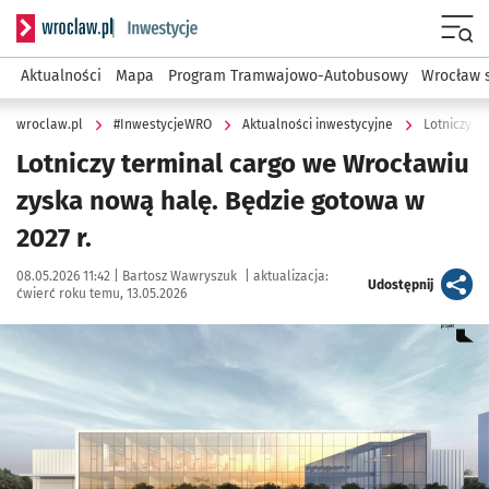
Serwis informacyjny wroclaw.pl podserwis: #InwestycjeWRO 
Menu
Aktualności
Mapa
Program Tramwajowo-Autobusowy
Wrocław 
wroclaw.pl
#InwestycjeWRO
Aktualności inwestycyjne
Lotniczy t
Lotniczy terminal cargo we Wrocławiu
zyska nową halę. Będzie gotowa w
2027 r.
Data publikacji:
Autor:
08.05.2026 11:42 |
Bartosz Wawryszuk
|
aktualizacja:
artykuł
Udostępnij
ćwierć roku temu, 13.05.2026
Kliknij, aby powiększyć