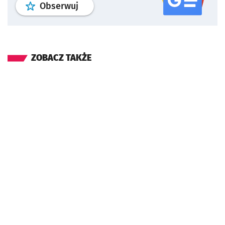
profil
google news
serwisu wroclaw
Obserwuj
ZOBACZ TAKŻE