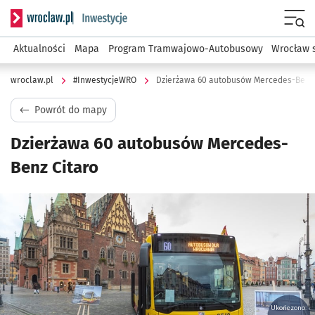
Serwis informacyjny wroclaw.pl podserwis: #InwestycjeWRO 
Menu
Aktualności
Mapa
Program Tramwajowo-Autobusowy
Wrocław 
wroclaw.pl
#InwestycjeWRO
Dzierżawa 60 autobusów Mercedes-Benz 
Powrót do mapy
Dzierżawa 60 autobusów Mercedes-
Benz Citaro
Kliknij, aby powiększyć
Ukończono: