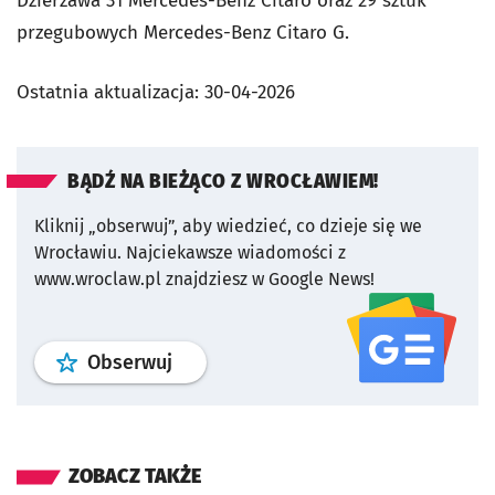
Dzierżawa 31 Mercedes-Benz Citaro oraz 29 sztuk
przegubowych Mercedes-Benz Citaro G.
Ostatnia aktualizacja:
30-04-2026
BĄDŹ NA BIEŻĄCO Z WROCŁAWIEM!
Kliknij „obserwuj”, aby wiedzieć, co dzieje się we
Wrocławiu.
Najciekawsze wiadomości z
www.wroclaw.pl znajdziesz w Google News!
profil
google news
serwisu wroclaw
Obserwuj
ZOBACZ TAKŻE